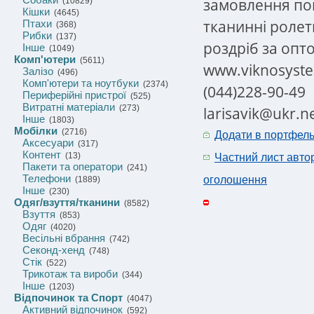
замовлення пон
(10829)
Кішки
(4645)
тканинні ролети
Птахи
(368)
Рибки
(137)
роздріб за опт
Інше
(1049)
Комп'ютери
(5611)
www.viknosyst
Залізо
(496)
Комп'ютери та ноутбуки
(2374)
(044)228-90-49
Периферійні пристрої
(525)
Витратні матеріали
(273)
larisavik@ukr.n
Інше
(1803)
Мобілки
(2716)
Додати в портфел
Аксесуари
(317)
Контент
(13)
Частний лист авто
Пакети та оператори
(241)
Телефони
оголошення
(1889)
Інше
(230)
Одяг/взуття/тканини
(8582)
Взуття
(853)
Одяг
(4020)
Весільні вбрання
(742)
Секонд-хенд
(748)
Стік
(522)
Трикотаж та вироби
(344)
Інше
(1203)
Відпочинок та Спорт
(4047)
Активний відпочинок
(592)