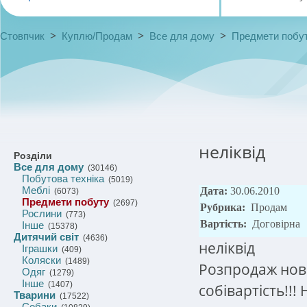
>
>
>
Стовпчик
Куплю/Продам
Все для дому
Предмети побу
неліквід
Розділи
Все для дому
(30146)
Побутова техніка
(5019)
Меблі
Дата:
30.06.2010
(6073)
Предмети побуту
(2697)
Рубрика:
Продам
Рослини
(773)
Вартість:
Договірна
Інше
(15378)
Дитячий світ
(4636)
неліквід
Іграшки
(409)
Коляски
(1489)
Розпродаж нови
Одяг
(1279)
Інше
(1407)
собівартість!!
Тварини
(17522)
Собаки