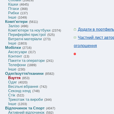
(10829)
Кішки
(4645)
Птахи
(368)
Рибки
(137)
Інше
(1049)
Комп'ютери
(5611)
Залізо
(496)
Додати в портфел
Комп'ютери та ноутбуки
(2374)
Периферійні пристрої
(525)
Частний лист авто
Витратні матеріали
(273)
Інше
(1803)
оголошення
Мобілки
(2716)
Аксесуари
(317)
Контент
(13)
Пакети та оператори
(241)
Телефони
(1889)
Інше
(230)
Одяг/взуття/тканини
(8582)
Взуття
(853)
Одяг
(4020)
Весільні вбрання
(742)
Секонд-хенд
(748)
Стік
(522)
Трикотаж та вироби
(344)
Інше
(1203)
Відпочинок та Спорт
(4047)
Активний відпочинок
(592)