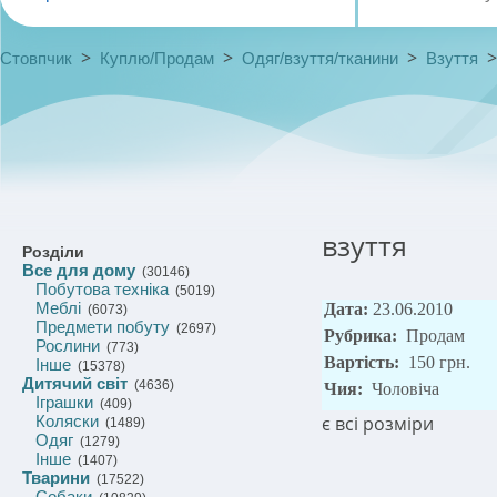
>
>
>
Стовпчик
Куплю/Продам
Одяг/взуття/тканини
Взуття
взуття
Розділи
Все для дому
(30146)
Побутова техніка
(5019)
Меблі
Дата:
23.06.2010
(6073)
Предмети побуту
(2697)
Рубрика:
Продам
Рослини
(773)
Вартість:
150 грн.
Інше
(15378)
Дитячий світ
(4636)
Чия:
Чоловіча
Іграшки
(409)
Коляски
є всі розміри
(1489)
Одяг
(1279)
Інше
(1407)
Тварини
(17522)
Собаки