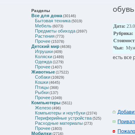
обувь
Разделы
Все для дома
(30146)
Бытовая техника
(5019)
Мебель
Дата:
23.
(6073)
Предметы обихода
(2697)
Рубрика:
Растения
(773)
Стоимост
Прочее
(15378)
Детский мир
(4636)
Чья:
Муж
Игрушки
(409)
Коляски
есть все
(1489)
Одежда
(1279)
Прочее
(1407)
Животные
(17522)
Собаки
(10829)
Кошки
(4645)
Птицы
(368)
Рыбки
(137)
Прочее
(1049)
Компьютеры
(5611)
Железо
(496)
Добави
Компьютеры и ноутбуки
(2374)
Периферийные устройства
(525)
Приват
Расходные материалы
(273)
Прочее
(1803)
Пожало
Мобилки
(2716)