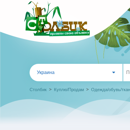
Украина
>
>
Столбик
Куплю/Продам
Одежда/обувь/тка