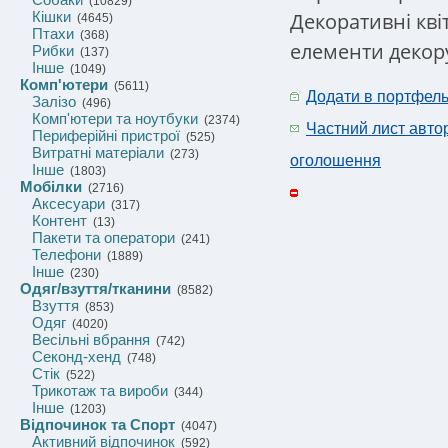
(10829)
Декоративні квіт
Кішки
(4645)
Птахи
(368)
елементи декор
Рибки
(137)
Інше
(1049)
Комп'ютери
(5611)
Додати в портфел
Залізо
(496)
Комп'ютери та ноутбуки
(2374)
Частний лист авто
Периферійні пристрої
(525)
Витратні матеріали
(273)
оголошення
Інше
(1803)
Мобілки
(2716)
Аксесуари
(317)
Контент
(13)
Пакети та оператори
(241)
Телефони
(1889)
Інше
(230)
Одяг/взуття/тканини
(8582)
Взуття
(853)
Одяг
(4020)
Весільні вбрання
(742)
Секонд-хенд
(748)
Стік
(522)
Трикотаж та вироби
(344)
Інше
(1203)
Відпочинок та Спорт
(4047)
Активний відпочинок
(592)