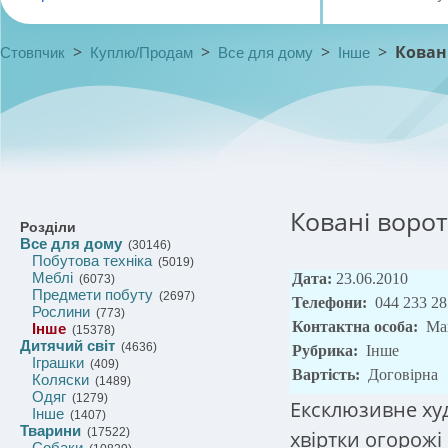
>
>
>
>
Кован
Стовпчик
Куплю/Продам
Все для дому
Інше
Ковані ворот
Розділи
Все для дому
(30146)
Побутова техніка
(5019)
Меблі
Дата:
23.06.2010
(6073)
Предмети побуту
(2697)
Телефони:
044 233 28
Рослини
(773)
Контактна особа:
Ма
Інше
(15378)
Дитячий світ
(4636)
Рубрика:
Інше
Іграшки
(409)
Вартість:
Договірна
Коляски
(1489)
Одяг
(1279)
Ексклюзивне ху
Інше
(1407)
Тварини
(17522)
хвіртки огорожі
Собаки