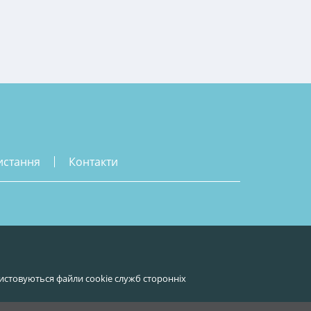
истання
контакти
истовуються файли cookie служб сторонніх