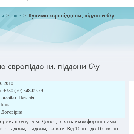
>
>
Купимо європіддони, піддони б\у
ни
Інше
о європіддони, піддони б\у
06.2010
:
+380 (50) 348-09-79
а особа:
Наталія
Інше
Договірна
ережа» купує у м. Донецьк за найкомфортнішими
ропіддони, піддони, палети. Від 10 шт. до 10 тис. шт.