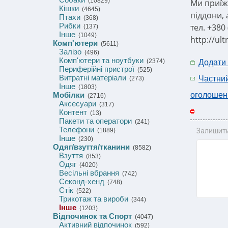
(10829)
Ми приїж
Кішки
(4645)
піддони,
Птахи
(368)
Рибки
тел. +380
(137)
Інше
(1049)
http://ul
Комп'ютери
(5611)
Залізо
(496)
Комп'ютери та ноутбуки
(2374)
Додати
Периферійні пристрої
(525)
Витратні матеріали
Частни
(273)
Інше
(1803)
Мобілки
оголошен
(2716)
Аксесуари
(317)
Контент
(13)
Пакети та оператори
(241)
Телефони
(1889)
Залишити
Інше
(230)
Одяг/взуття/тканини
(8582)
Взуття
(853)
Одяг
(4020)
Весільні вбрання
(742)
Секонд-хенд
(748)
Стік
(522)
Трикотаж та вироби
(344)
Інше
(1203)
Відпочинок та Спорт
(4047)
Активний відпочинок
(592)