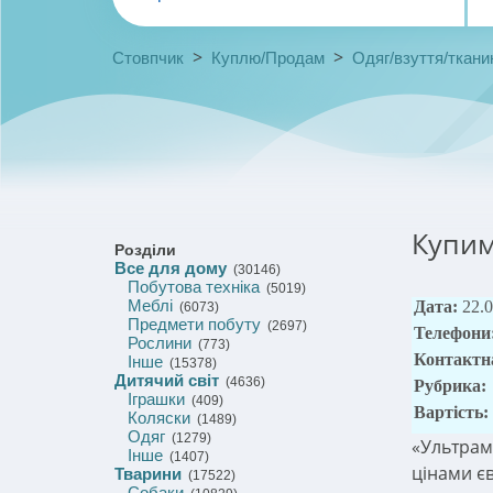
>
>
Стовпчик
Куплю/Продам
Одяг/взуття/ткани
Купим
Розділи
Все для дому
(30146)
Побутова техніка
(5019)
Меблі
Дата:
22.
(6073)
Предмети побуту
(2697)
Телефони
Рослини
(773)
Контактн
Інше
(15378)
Дитячий світ
(4636)
Рубрика:
Іграшки
(409)
Вартість:
Коляски
(1489)
Одяг
(1279)
«Ультрам
Інше
(1407)
цінами єв
Тварини
(17522)
Собаки