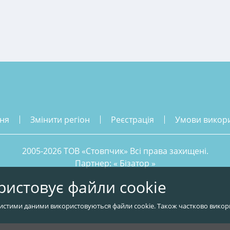
ння
змінити регіон
реєстрація
умови викор
2005-2026 ТОВ «Стовпчик» Всі права захищені.
Партнер: «
Бізатор
»
ристовує файли cookie
истими даними використовуються файли cookie. Також частково викор