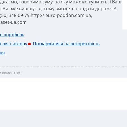
джаємо, говоримо суму, за яку можемо купити всі Ваші
 а Ви вже вирішуєте, кому зможете продати дорожче!
 (50) 348-09-79 http:// euro-poddon.com.ua,
traset-ua.com
 в портфель
й лист автору
Поскаржитися на некоректність
ня
 коментар: