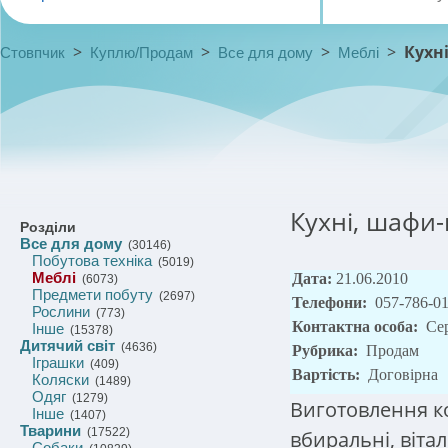
>
>
>
>
Кухн
Стовпчик
Куплю/Продам
Все для дому
Меблі
Кухні, шафи-
Розділи
Все для дому
(30146)
Побутова техніка
(5019)
Меблі
Дата:
21.06.2010
(6073)
Предмети побуту
(2697)
Телефони:
057-786-01
Рослини
(773)
Контактна особа:
Се
Інше
(15378)
Дитячий світ
(4636)
Рубрика:
Продам
Іграшки
(409)
Вартість:
Договірна
Коляски
(1489)
Одяг
(1279)
Виготовлення ко
Інше
(1407)
Тварини
(17522)
вбиральні, віта
Собаки