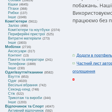
(10829)
побажань. Наші
Кішки
(4645)
Птахи
(368)
Використовуємо
Рибки
(137)
Інше
(1049)
працюємо без п
Комп'ютери
(5611)
Залізо
(496)
Комп'ютери та ноутбуки
(2374)
Периферійні пристрої
(525)
Витратні матеріали
(273)
Інше
(1803)
Мобілки
(2716)
Аксесуари
(317)
Контент
Додати в портфел
(13)
Пакети та оператори
(241)
Частний лист авто
Телефони
(1889)
Інше
(230)
оголошення
Одяг/взуття/тканини
(8582)
Взуття
(853)
Одяг
(4020)
Весільні вбрання
(742)
Секонд-хенд
(748)
Стік
(522)
Трикотаж та вироби
(344)
Інше
(1203)
Відпочинок та Спорт
(4047)
Активний відпочинок
(592)