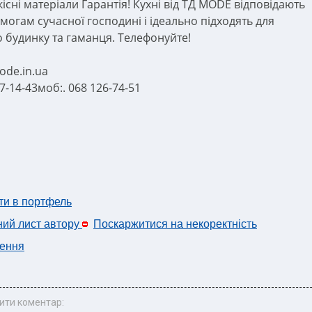
кісні матеріали Гарантія! Кухні від ТД MODE відповідають
имогам сучасної господині і ідеально підходять для
 будинку та гаманця. Телефонуйте!
de.in.ua
27-14-43моб:. 068 126-74-51
ти в портфель
ний лист автору
Поскаржитися на некоректність
ення
ити коментар: