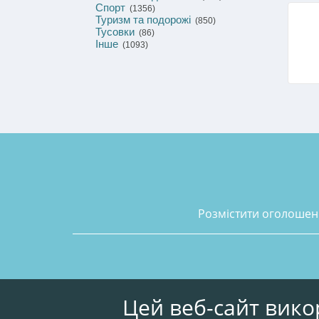
Спорт
(1356)
Туризм та подорожі
(850)
Тусовки
(86)
Інше
(1093)
розмістити оголоше
Цей веб-сайт вико