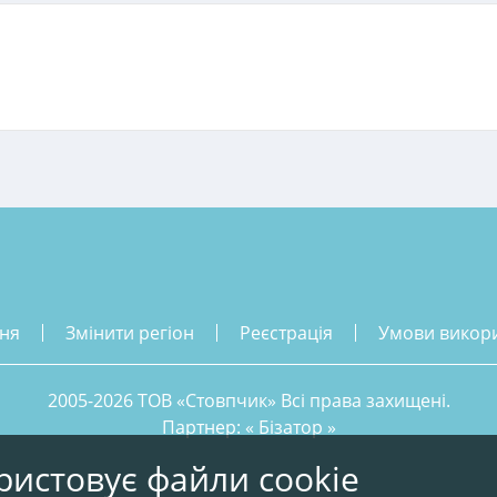
ння
змінити регіон
реєстрація
умови викор
2005-2026 ТОВ «Стовпчик» Всі права захищені.
Партнер: «
Бізатор
»
ристовує файли cookie