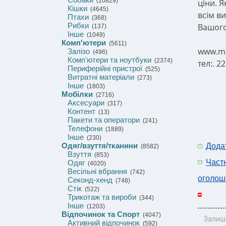
(10829)
ціни. Я
Кішки
(4645)
всім в
Птахи
(368)
Рибки
Вашого
(137)
Інше
(1049)
Комп'ютери
(5611)
www.mo
Залізо
(496)
Комп'ютери та ноутбуки
(2374)
тел:. 2
Периферійні пристрої
(525)
Витратні матеріали
(273)
Інше
(1803)
Мобілки
(2716)
Аксесуари
(317)
Контент
(13)
Пакети та оператори
(241)
Телефони
(1889)
Інше
(230)
Одяг/взуття/тканини
Дода
(8582)
Взуття
(853)
Част
Одяг
(4020)
Весільні вбрання
(742)
оголош
Секонд-хенд
(748)
Стік
(522)
Трикотаж та вироби
(344)
Інше
(1203)
Відпочинок та Спорт
(4047)
Залиш
Активний відпочинок
(592)