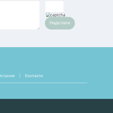
Надіслати
истання
контакти