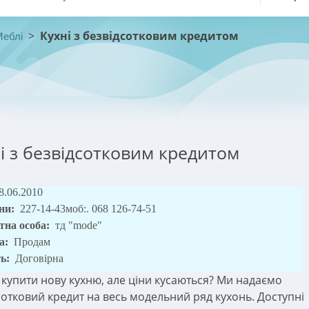
>
Кухні з безвідсотковим кредитом
Меблі
і з безвідсотковим кредитом
8.06.2010
ни:
227-14-43моб:. 068 126-74-51
тна особа:
тд "mode"
а:
Продам
ть:
Договірна
 купити нову кухню, але ціни кусаються? Ми надаємо
сотковий кредит на весь модельний ряд кухонь. Доступні