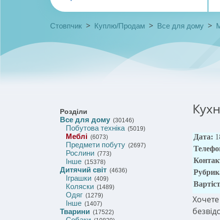
>
>
>
Стовпчик
Куплю/Продам
Все для дому
Кухн
Розділи
Все для дому
(30146)
Побутова техніка
(5019)
Меблі
Дата:
1
(6073)
Предмети побуту
(2697)
Телефо
Рослини
(773)
Контак
Інше
(15378)
Дитячий світ
(4636)
Рубрик
Іграшки
(409)
Вартіс
Коляски
(1489)
Одяг
(1279)
Хочете
Інше
(1407)
безвід
Тварини
(17522)
Собаки