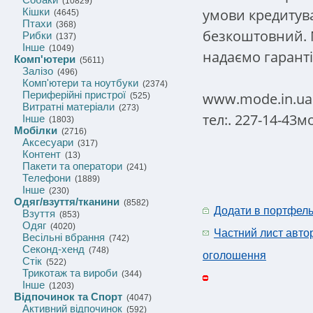
(10829)
умови кредитува
Кішки
(4645)
Птахи
(368)
безкоштовний. М
Рибки
(137)
Інше
(1049)
надаємо гаранті
Комп'ютери
(5611)
Залізо
(496)
Комп'ютери та ноутбуки
(2374)
Периферійні пристрої
www.mode.in.ua
(525)
Витратні матеріали
(273)
тел:. 227-14-43мо
Інше
(1803)
Мобілки
(2716)
Аксесуари
(317)
Контент
(13)
Пакети та оператори
(241)
Телефони
(1889)
Інше
(230)
Одяг/взуття/тканини
(8582)
Додати в портфел
Взуття
(853)
Одяг
(4020)
Частний лист авто
Весільні вбрання
(742)
Секонд-хенд
(748)
оголошення
Стік
(522)
Трикотаж та вироби
(344)
Інше
(1203)
Відпочинок та Спорт
(4047)
Активний відпочинок
(592)