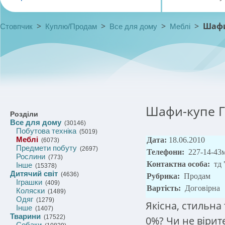
>
>
>
>
Шафи
Стовпчик
Куплю/Продам
Все для дому
Меблі
Шафи-купе Г
Розділи
Все для дому
(30146)
Побутова техніка
(5019)
Меблі
Дата:
18.06.2010
(6073)
Предмети побуту
(2697)
Телефони:
227-14-43м
Рослини
(773)
Контактна особа:
тд
Інше
(15378)
Дитячий світ
(4636)
Рубрика:
Продам
Іграшки
(409)
Вартість:
Договірна
Коляски
(1489)
Одяг
(1279)
Якісна, стильна
Інше
(1407)
Тварини
(17522)
0%? Чи не вірит
Собаки