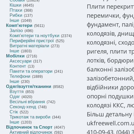
(10829)
Плити перекритт
Кішки
(4645)
Птахи
(368)
перемички, фун
Рибки
(137)
Інше
(1049)
фундамент, палі
Комп'ютери
(5611)
Залізо
(496)
колодязів, днищ
Комп'ютери та ноутбуки
(2374)
Периферійні пристрої
колодязні, сход
(525)
Витратні матеріали
(273)
ригеля, плити т
Інше
(1803)
Мобілки
(2716)
лотків, бордюри
Аксесуари
(317)
Контент
(13)
балконні залізо
Пакети та оператори
(241)
Телефони
залізобетонний,
(1889)
Інше
(230)
відбійники дорож
Одяг/взуття/тканини
(8582)
Взуття
(853)
опорні подушки 
Одяг
(4020)
Весільні вбрання
(742)
колодязі ККС, л
Секонд-хенд
(748)
Стік
Більш детальну 
(522)
Трикотаж та вироби
(344)
ukfreewell.com.
Інше
(1203)
Відпочинок та Спорт
(4047)
410-09-43, (044) 
Активний відпочинок
(592)