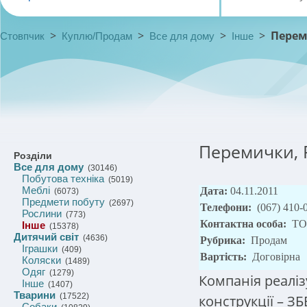
>
>
>
>
Перем
Стовпчик
Куплю/Продам
Все для дому
Інше
Перемички, Р
Розділи
Все для дому
(30146)
Побутова техніка
(5019)
Меблі
Дата:
04.11.2011
(6073)
Предмети побуту
(2697)
Телефони:
(067) 410-
Рослини
(773)
Контактна особа:
ТО
Інше
(15378)
Дитячий світ
(4636)
Рубрика:
Продам
Іграшки
(409)
Вартість:
Договірна
Коляски
(1489)
Одяг
(1279)
Компанія реаліз
Інше
(1407)
Тварини
(17522)
конструкції – ЗБ
Собаки