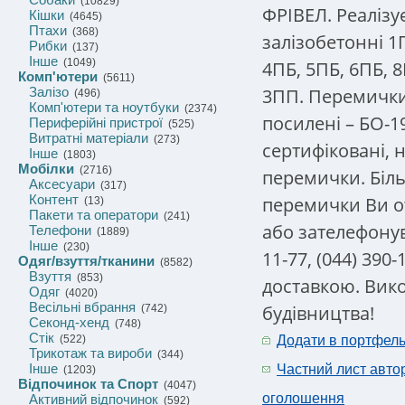
(10829)
ФРІВЕЛ. Реаліз
Кішки
(4645)
Птахи
(368)
залізобетонні 1
Рибки
(137)
Інше
(1049)
4ПБ, 5ПБ, 6ПБ, 
Комп'ютери
(5611)
3ПП. Перемички 
Залізо
(496)
Комп'ютери та ноутбуки
(2374)
посилені – БО-1
Периферійні пристрої
(525)
Витратні матеріали
(273)
сертифіковані, 
Інше
(1803)
Мобілки
(2716)
перемички. Біл
Аксесуари
(317)
Контент
перемички Ви от
(13)
Пакети та оператори
(241)
або зателефонува
Телефони
(1889)
Інше
(230)
11-77, (044) 390
Одяг/взуття/тканини
(8582)
Взуття
(853)
доставкою. Вик
Одяг
(4020)
Весільні вбрання
будівництва!
(742)
Секонд-хенд
(748)
Стік
(522)
Додати в портфел
Трикотаж та вироби
(344)
Інше
Частний лист авто
(1203)
Відпочинок та Спорт
(4047)
оголошення
Активний відпочинок
(592)