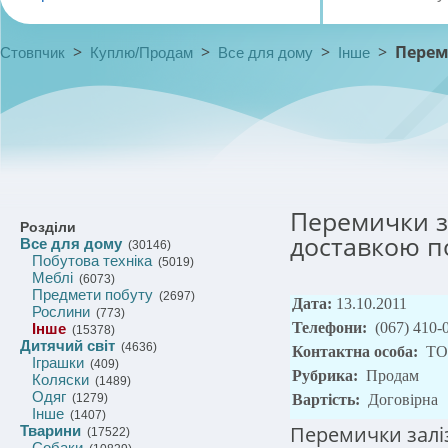
>
>
>
>
Переми
Стовпчик
Куплю/Продам
Все для дому
Інше
Перемички за
Розділи
доставкою по
Все для дому
(30146)
Побутова техніка
(5019)
Меблі
(6073)
Предмети побуту
(2697)
Дата:
13.10.2011
Рослини
(773)
Телефони:
(067) 410-
Інше
(15378)
Дитячий світ
(4636)
Контактна особа:
ТО
Іграшки
(409)
Рубрика:
Продам
Коляски
(1489)
Одяг
(1279)
Вартість:
Договірна
Інше
(1407)
Перемички залізо
Тварини
(17522)
Собаки