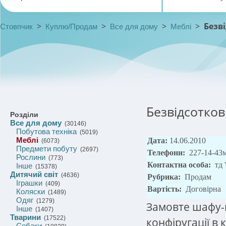
>
>
>
>
Безв
Стовпчик
Куплю/Продам
Все для дому
Меблі
Безвідсотко
Розділи
Все для дому
(30146)
Побутова техніка
(5019)
Меблі
Дата:
14.06.2010
(6073)
Предмети побуту
(2697)
Телефони:
227-14-43м
Рослини
(773)
Контактна особа:
тд
Інше
(15378)
Дитячий світ
(4636)
Рубрика:
Продам
Іграшки
(409)
Вартість:
Договірна
Коляски
(1489)
Одяг
(1279)
Замовте шафу-к
Інше
(1407)
Тварини
(17522)
конфіругації в
Собаки