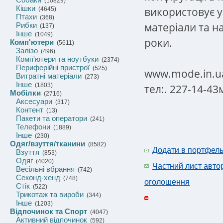
(10829)
Кішки
використовує у 
(4645)
Птахи
(368)
матеріали та на
Рибки
(137)
Інше
(1049)
роки.
Комп'ютери
(5611)
Залізо
(496)
Комп'ютери та ноутбуки
(2374)
Периферійні пристрої
(525)
www.mode.in.u
Витратні матеріали
(273)
Інше
(1803)
тел:. 227-14-43
Мобілки
(2716)
Аксесуари
(317)
Контент
(13)
Пакети та оператори
(241)
Телефони
(1889)
Інше
(230)
Одяг/взуття/тканини
(8582)
Додати в портфел
Взуття
(853)
Одяг
(4020)
Частний лист авто
Весільні вбрання
(742)
Секонд-хенд
(748)
оголошення
Стік
(522)
Трикотаж та вироби
(344)
Інше
(1203)
Відпочинок та Спорт
(4047)
Активний відпочинок
(592)