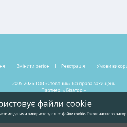
ння
змінити регіон
реєстрація
умови викор
2005-2026 ТОВ «Стовпчик» Всі права захищені.
Партнер: «
Бізатор
»
ристовує файли cookie
истими даними використовуються файли cookie. Також частково викор