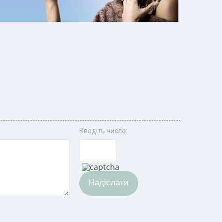
Введіть число:
Надіслати