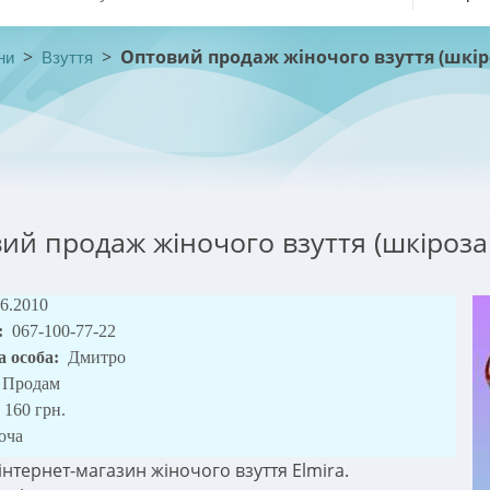
>
>
Оптовий продаж жіночого взуття (шкі
ни
Взуття
ий продаж жіночого взуття (шкіроза
06.2010
:
067-100-77-22
а особа:
Дмитро
Продам
160 грн.
оча
нтернет-магазин жіночого взуття Elmira.