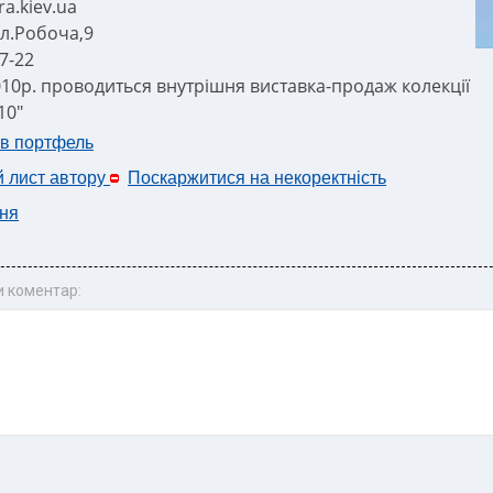
a.kiev.ua
ул.Робоча,9
7-22
010р. проводиться внутрішня виставка-продаж колекції
10"
 в портфель
й лист автору
Поскаржитися на некоректність
ня
 коментар: