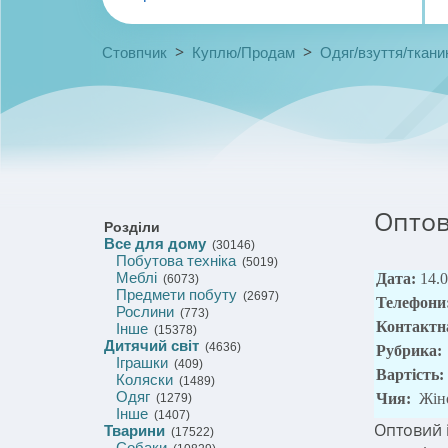
>
>
Стовпчик
Куплю/Продам
Одяг/взуття/ткани
Оптов
Розділи
Все для дому
(30146)
Побутова техніка
(5019)
Меблі
Дата:
14.
(6073)
Предмети побуту
(2697)
Телефони
Рослини
(773)
Контактн
Інше
(15378)
Дитячий світ
(4636)
Рубрика:
Іграшки
(409)
Вартість:
Коляски
(1489)
Одяг
Чия:
Жін
(1279)
Інше
(1407)
Оптовий і
Тварини
(17522)
Собаки