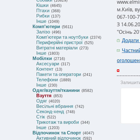
(10829)
www.elmir
Кішки
(4645)
м.Київ, в
Птахи
(368)
Рибки
067-100-7
(137)
Інше
(1049)
З 14.06.2
Комп'ютери
(5611)
"Осінь 20
Залізо
(496)
Комп'ютери та ноутбуки
(2374)
Додати
Периферійні пристрої
(525)
Витратні матеріали
(273)
Частни
Інше
(1803)
Мобілки
(2716)
оголошен
Аксесуари
(317)
Контент
(13)
Пакети та оператори
(241)
Телефони
(1889)
Залишити
Інше
(230)
Одяг/взуття/тканини
(8582)
Взуття
(853)
Одяг
(4020)
Весільні вбрання
(742)
Секонд-хенд
(748)
Стік
(522)
Трикотаж та вироби
(344)
Інше
(1203)
Відпочинок та Спорт
(4047)
Активний відпочинок
(592)