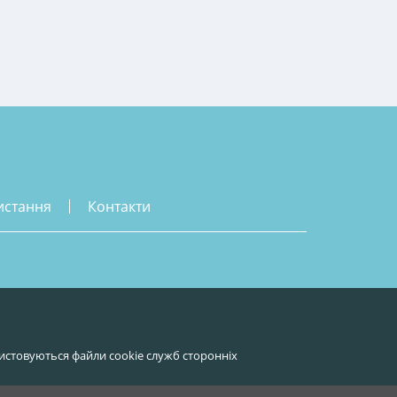
истання
контакти
истовуються файли cookie служб сторонніх