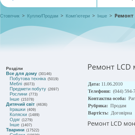
>
>
>
>
Ремонт L
Стовпчик
Куплю/Продам
Комп'ютери
Інше
Ремонт LCD м
Розділи
Все для дому
(30146)
Побутова техніка
(5019)
Меблі
Дата:
11.06.2010
(6073)
Предмети побуту
(2697)
Телефони:
(044) 594-
Рослини
(773)
Контактна особа:
Par
Інше
(15378)
Дитячий світ
(4636)
Рубрика:
Продам
Іграшки
(409)
Вартість:
Договірна
Коляски
(1489)
Одяг
(1279)
Ремонт LCD моніт
Інше
(1407)
Тварини
(17522)
Собаки