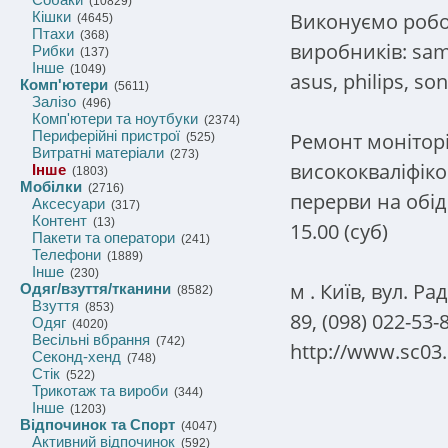
(10829)
Виконуємо робот
Кішки
(4645)
Птахи
(368)
виробників: sams
Рибки
(137)
Інше
(1049)
asus, philips, son
Комп'ютери
(5611)
Залізо
(496)
Комп'ютери та ноутбуки
(2374)
Периферійні пристрої
Ремонт монітор
(525)
Витратні матеріали
(273)
висококваліфік
Інше
(1803)
Мобілки
(2716)
перерви на обі
Аксесуари
(317)
Контент
(13)
15.00 (суб)
Пакети та оператори
(241)
Телефони
(1889)
Інше
(230)
м
. Київ, вул. Р
Одяг/взуття/тканини
(8582)
Взуття
(853)
89, (098) 022-53-
Одяг
(4020)
Весільні вбрання
(742)
http://www.sc03
Секонд-хенд
(748)
Стік
(522)
Трикотаж та вироби
(344)
Інше
(1203)
Відпочинок та Спорт
(4047)
Активний відпочинок
(592)