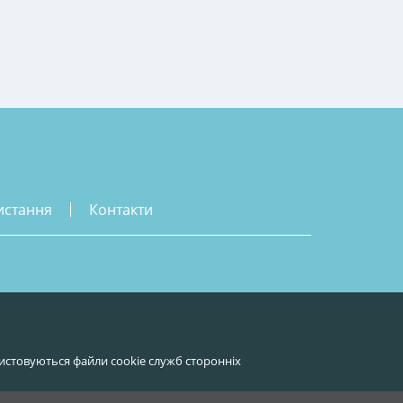
истання
контакти
истовуються файли cookie служб сторонніх