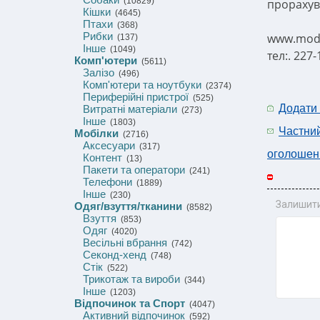
(10829)
прорахува
Кішки
(4645)
Птахи
(368)
Рибки
www.mode
(137)
Інше
(1049)
тел:. 227
Комп'ютери
(5611)
Залізо
(496)
Комп'ютери та ноутбуки
(2374)
Периферійні пристрої
(525)
Додати
Витратні матеріали
(273)
Інше
(1803)
Частни
Мобілки
(2716)
Аксесуари
(317)
оголошен
Контент
(13)
Пакети та оператори
(241)
Телефони
(1889)
Інше
(230)
Залишити
Одяг/взуття/тканини
(8582)
Взуття
(853)
Одяг
(4020)
Весільні вбрання
(742)
Секонд-хенд
(748)
Стік
(522)
Трикотаж та вироби
(344)
Інше
(1203)
Відпочинок та Спорт
(4047)
Активний відпочинок
(592)