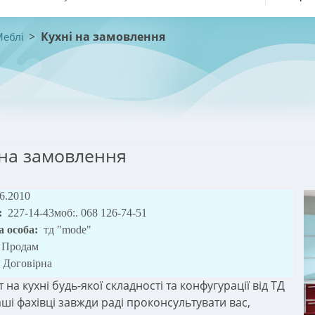
>
Кухні на замовлення
Меблі
 на замовлення
06.2010
:
227-14-43моб:. 068 126-74-51
а особа:
тд "mode"
Продам
Договірна
 на кухні будь-якої складності та конфугурації від ТД
ші фахівці завжди раді проконсультувати вас,