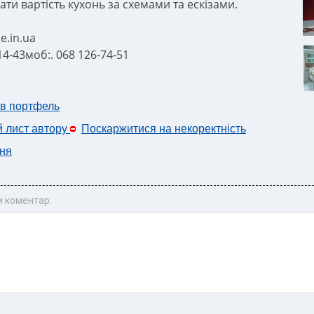
ти вартість кухонь за схемами та ескізами.
.in.ua
-14-43моб:. 068 126-74-51
 в портфель
й лист автору
Поскаржитися на некоректність
ня
 коментар: