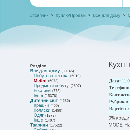
>
>
>
Стовпчик
Куплю/Продам
Все для дому
Кухні
Розділи
Все для дому
(30146)
Побутова техніка
(5019)
Меблі
Дата:
11.
(6073)
Предмети побуту
(2697)
Телефони
Рослини
(773)
Контактн
Інше
(15378)
Дитячий світ
(4636)
Рубрика:
Іграшки
(409)
Вартість:
Коляски
(1489)
Одяг
(1279)
0% кредит
Інше
(1407)
MODE. На
Тварини
(17522)
Собаки