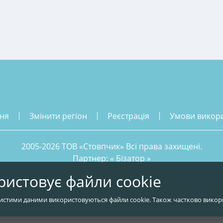
ння
змінити регіон
реєстрація
умови викор
2005-2026 ТОВ «Стовпчик» Всі права захищені.
Партнер: «
Бізатор
»
ристовує файли cookie
истими даними використовуються файли cookie. Також частково викор