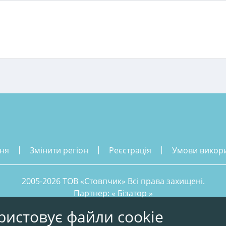
ння
змінити регіон
реєстрація
умови викор
2005-2026 ТОВ «Стовпчик» Всі права захищені.
Партнер: «
Бізатор
»
ристовує файли cookie