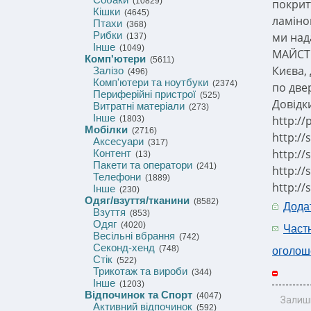
(10829)
покрит
Кішки
(4645)
ламіно
Птахи
(368)
Рибки
ми над
(137)
Інше
(1049)
МАЙСТР
Комп'ютери
(5611)
Києва,
Залізо
(496)
Комп'ютери та ноутбуки
(2374)
по две
Периферійні пристрої
(525)
Довідки
Витратні матеріали
(273)
Інше
http://
(1803)
Мобілки
(2716)
http://
Аксесуари
(317)
http://
Контент
(13)
Пакети та оператори
(241)
http://
Телефони
(1889)
http://
Інше
(230)
Одяг/взуття/тканини
(8582)
Дода
Взуття
(853)
Одяг
(4020)
Част
Весільні вбрання
(742)
Секонд-хенд
(748)
оголош
Стік
(522)
Трикотаж та вироби
(344)
Інше
(1203)
Відпочинок та Спорт
(4047)
Залиш
Активний відпочинок
(592)