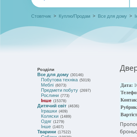
>
>
>
Стовпчик
Куплю/Продам
Все для дому
І
Двер
Розділи
Все для дому
(30146)
Побутова техніка
(5019)
Меблі
Дата:
1
(6073)
Предмети побуту
(2697)
Телефо
Рослини
(773)
Контак
Інше
(15378)
Дитячий світ
(4636)
Рубрик
Іграшки
(409)
Вартіс
Коляски
(1489)
Одяг
(1279)
Пропон
Інше
(1407)
броньо
Тварини
(17522)
Собаки