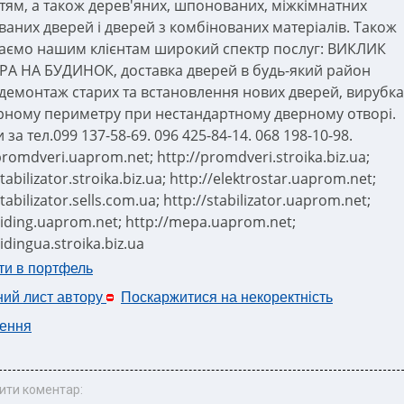
тям, а також дерев'яних, шпонованих, міжкімнатних
ваних дверей і дверей з комбінованих матеріалів. Також
аємо нашим клієнтам широкий спектр послуг: ВИКЛИК
А НА БУДИНОК, доставка дверей в будь-який район
 демонтаж старих та встановлення нових дверей, вирубка
рному периметру при нестандартному дверному отворі.
 за тел.099 137-58-69. 096 425-84-14. 068 198-10-98.
promdveri.uaprom.net; http://promdveri.stroika.biz.ua;
stabilizator.stroika.biz.ua; http://elektrostar.uaprom.net;
stabilizator.sells.com.ua; http://stabilizator.uaprom.net;
siding.uaprom.net; http://mepa.uaprom.net;
sidingua.stroika.biz.ua
ти в портфель
ний лист автору
Поскаржитися на некоректність
ення
ити коментар: