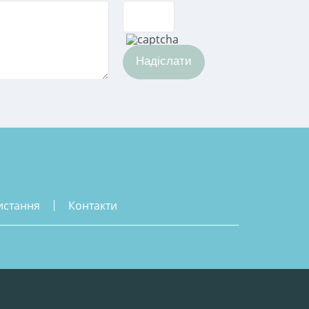
Надіслати
истання
контакти