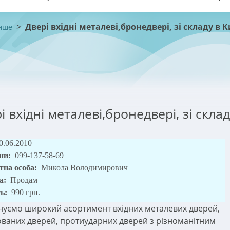
>
Двері вхідні металеві,бронедвері, зі складу в К
нше
і вхідні металеві,бронедвері, зі склад
0.06.2010
ни:
099-137-58-69
тна особа:
Микола Володимирович
а:
Продам
ть:
990 грн.
уємо широкий асортимент вхідних металевих дверей,
ваних дверей, протиударних дверей з різноманітним