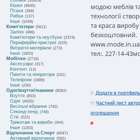
(10829)
модою меблів т
Кішки
(4645)
Птахи
(368)
технології ство
Рибки
(137)
Інше
(1049)
та краса виробу
Комп'ютери
(5611)
Залізо
(496)
безкоштовний.
Комп'ютери та ноутбуки
(2374)
Периферійні пристрої
www.mode.in.ua
(525)
Витратні матеріали
(273)
тел:. 227-14-43мо
Інше
(1803)
Мобілки
(2716)
Аксесуари
(317)
Контент
(13)
Пакети та оператори
(241)
Телефони
(1889)
Інше
(230)
Одяг/взуття/тканини
(8582)
Додати в портфел
Взуття
(853)
Одяг
(4020)
Частний лист авто
Весільні вбрання
(742)
Секонд-хенд
(748)
оголошення
Стік
(522)
Трикотаж та вироби
(344)
Інше
(1203)
Відпочинок та Спорт
(4047)
Активний відпочинок
(592)