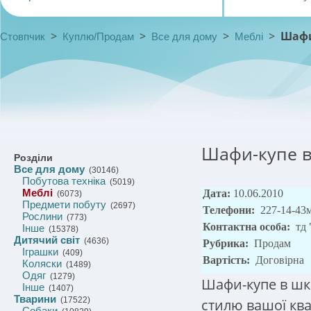
>
>
>
>
Шафи
Стовпчик
Куплю/Продам
Все для дому
Меблі
Шафи-купе в 
Розділи
Все для дому
(30146)
Побутова техніка
(5019)
Меблі
Дата:
10.06.2010
(6073)
Предмети побуту
(2697)
Телефони:
227-14-43м
Рослини
(773)
Контактна особа:
тд
Інше
(15378)
Дитячий світ
(4636)
Рубрика:
Продам
Іграшки
(409)
Вартість:
Договірна
Коляски
(1489)
Одяг
(1279)
Шафи-купе в шкі
Інше
(1407)
Тварини
(17522)
стилю вашої кв
Собаки