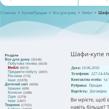
>
>
>
>
Шафи
Стовпчик
Куплю/Продам
Все для дому
Меблі
Шафи-купе 
Розділи
Все для дому
(30146)
Побутова техніка
(5019)
Меблі
Дата:
10.06.2010
(6073)
Предмети побуту
(2697)
Телефони:
227-14-43м
Рослини
(773)
Контактна особа:
тд
Інше
(15378)
Дитячий світ
(4636)
Рубрика:
Продам
Іграшки
(409)
Вартість:
Договірна
Коляски
(1489)
Одяг
(1279)
Ви мрієте, щоб 
Інше
(1407)
Тварини
(17522)
навіть більше? 
Собаки