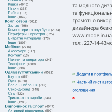
(10829)
та модного диза
Кішки
(4645)
Птахи
(368)
та функціональ
Рибки
(137)
Інше
(1049)
грамотно викори
Комп'ютери
(5611)
Залізо
(496)
дизайнера безк
Комп'ютери та ноутбуки
(2374)
Периферійні пристрої
www.mode.in.ua
(525)
Витратні матеріали
(273)
тел:. 227-14-43мо
Інше
(1803)
Мобілки
(2716)
Аксесуари
(317)
Контент
(13)
Пакети та оператори
(241)
Телефони
(1889)
Інше
(230)
Одяг/взуття/тканини
(8582)
Додати в портфел
Взуття
(853)
Одяг
(4020)
Частний лист авто
Весільні вбрання
(742)
Секонд-хенд
(748)
оголошення
Стік
(522)
Трикотаж та вироби
(344)
Інше
(1203)
Відпочинок та Спорт
(4047)
Активний відпочинок
(592)