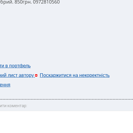
обрий. 850грн. 0972810560
ти в портфель
ний лист автору
Поскаржитися на некоректність
ення
ити коментар: