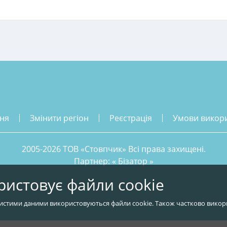
ння
змінити регіон
реєстрація
умови викор
2005-2026 ТОВ «Стовпчик» Всі права захищені.
Партнер: «
Бізатор
»
ристовує файли cookie
истими даними використовуються файли cookie. Також частково викор