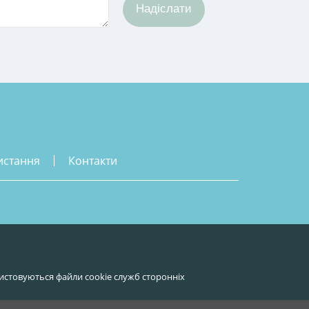
Надіслати
истання
контакти
истовуються файли cookie служб сторонніх