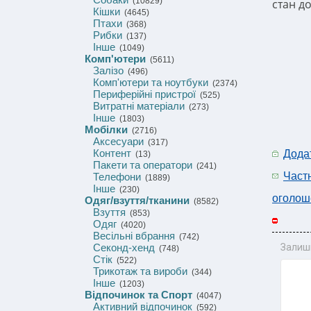
(10829)
стан д
Кішки
(4645)
Птахи
(368)
Рибки
(137)
Інше
(1049)
Комп'ютери
(5611)
Залізо
(496)
Комп'ютери та ноутбуки
(2374)
Периферійні пристрої
(525)
Витратні матеріали
(273)
Інше
(1803)
Мобілки
(2716)
Аксесуари
(317)
Контент
Дода
(13)
Пакети та оператори
(241)
Част
Телефони
(1889)
Інше
(230)
оголош
Одяг/взуття/тканини
(8582)
Взуття
(853)
Одяг
(4020)
Весільні вбрання
(742)
Секонд-хенд
Залиш
(748)
Стік
(522)
Трикотаж та вироби
(344)
Інше
(1203)
Відпочинок та Спорт
(4047)
Активний відпочинок
(592)