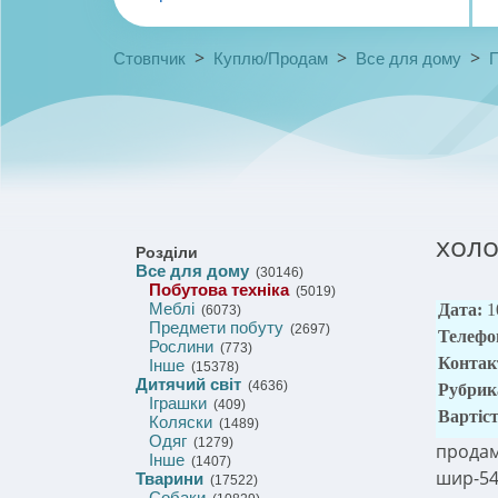
>
>
>
Стовпчик
Куплю/Продам
Все для дому
П
хол
Розділи
Все для дому
(30146)
Побутова техніка
(5019)
Меблі
Дата:
1
(6073)
Предмети побуту
(2697)
Телефо
Рослини
(773)
Контак
Інше
(15378)
Дитячий світ
(4636)
Рубрик
Іграшки
(409)
Вартіс
Коляски
(1489)
Одяг
(1279)
продам
Інше
(1407)
шир-54с
Тварини
(17522)
Собаки