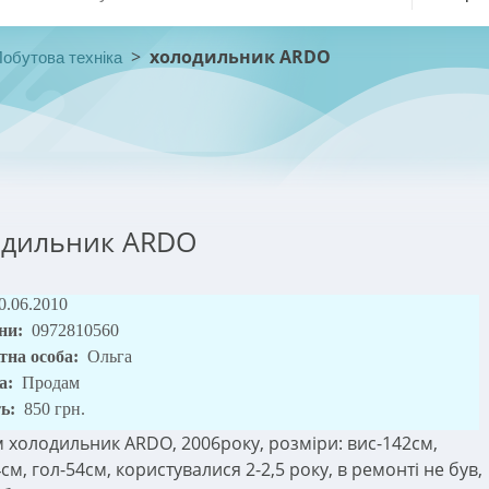
>
холодильник ARDO
обутова техніка
одильник ARDO
0.06.2010
ни:
0972810560
тна особа:
Ольга
а:
Продам
ть:
850 грн.
 холодильник ARDO, 2006року, розміри: вис-142см,
м, гол-54см, користувалися 2-2,5 року, в ремонті не був,