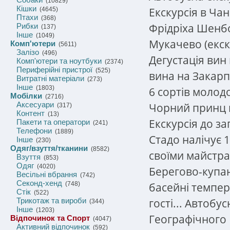
(10829)
Кішки
Екскурсія в Ча
(4645)
Птахи
(368)
Фрідріха Шенбо
Рибки
(137)
Інше
(1049)
Мукачево (екску
Комп'ютери
(5611)
Залізо
(496)
Дегустація вин
Комп'ютери та ноутбуки
(2374)
Периферійні пристрої
(525)
вина на Закарп
Витратні матеріали
(273)
Інше
(1803)
6 сортів молод
Мобілки
(2716)
Аксесуари
Чорний принц ц
(317)
Контент
(13)
Екскурсія до за
Пакети та оператори
(241)
Телефони
(1889)
Стадо налічує 1
Інше
(230)
Одяг/взуття/тканини
(8582)
своїми майстра
Взуття
(853)
Одяг
(4020)
Берегово-купа
Весільні вбрання
(742)
Секонд-хенд
басейні темпер
(748)
Стік
(522)
гості... Автобу
Трикотаж та вироби
(344)
Інше
(1203)
Географічного
Відпочинок та Спорт
(4047)
Активний відпочинок
(592)