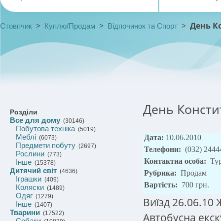
>
>
>
День К
Стовпчик
Куплю/Продам
Відпочинок та Спорт
День Консти
Розділи
Все для дому
(30146)
Побутова техніка
(5019)
Меблі
Дата:
10.06.2010
(6073)
Предмети побуту
(2697)
Телефони:
(032) 244
Рослини
(773)
Контактна особа:
Тур
Інше
(15378)
Дитячий світ
(4636)
Рубрика:
Продам
Іграшки
(409)
Вартість:
700 грн.
Коляски
(1489)
Одяг
(1279)
Виїзд 26.06.10 
Інше
(1407)
Тварини
(17522)
Автобусна екск
Собаки