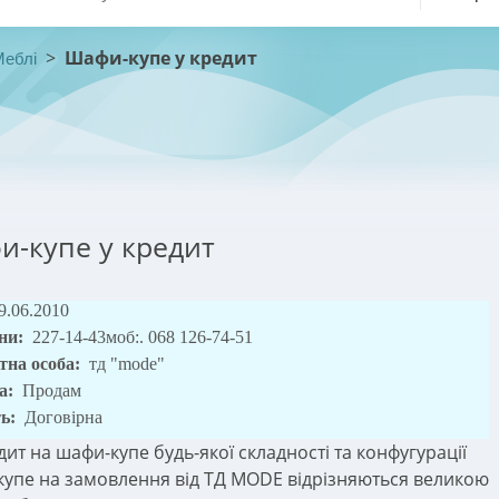
>
Шафи-купе у кредит
Меблі
-купе у кредит
9.06.2010
ни:
227-14-43моб:. 068 126-74-51
тна особа:
тд "mode"
а:
Продам
ть:
Договірна
дит на шафи-купе будь-якої складності та конфугурації
упе на замовлення від ТД MODE відрізняються великою