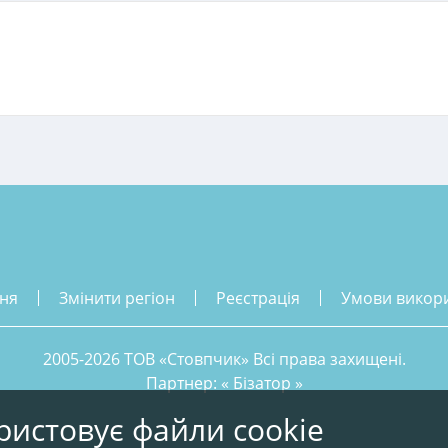
ння
змінити регіон
реєстрація
умови викор
2005-2026 ТОВ «Стовпчик» Всі права захищені.
Партнер: «
Бізатор
»
ристовує файли cookie