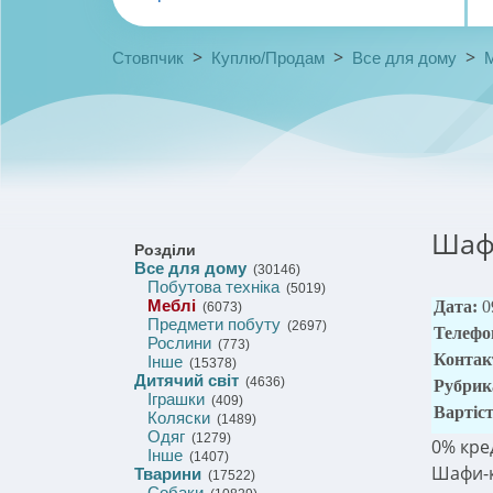
>
>
>
Стовпчик
Куплю/Продам
Все для дому
Шафи
Розділи
Все для дому
(30146)
Побутова техніка
(5019)
Меблі
Дата:
0
(6073)
Предмети побуту
(2697)
Телефо
Рослини
(773)
Контак
Інше
(15378)
Дитячий світ
(4636)
Рубрик
Іграшки
(409)
Вартіс
Коляски
(1489)
Одяг
(1279)
0% кре
Інше
(1407)
Шафи-к
Тварини
(17522)
Собаки