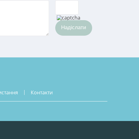
Надіслати
истання
контакти