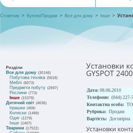
>
>
>
>
Устан
Стовпчик
Куплю/Продам
Все для дому
Інше
Установки к
Розділи
GYSPOT 2400 
Все для дому
(30146)
Побутова техніка
(5019)
Меблі
(6073)
Предмети побуту
(2697)
Дата:
08.06.2010
Рослини
(773)
Телефони:
(044) 227-
Інше
(15378)
Дитячий світ
(4636)
Контактна особа:
ТО
Іграшки
(409)
Рубрика:
Продам
Коляски
(1489)
Одяг
(1279)
Вартість:
Договірна
Інше
(1407)
Установки конт
Тварини
(17522)
Собаки