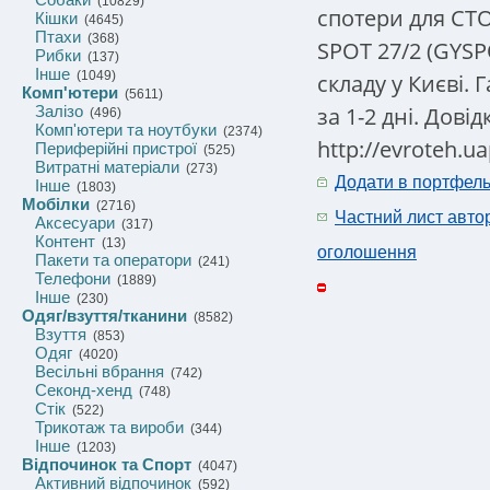
(10829)
спотери для СТО
Кішки
(4645)
Птахи
(368)
SPOT 27/2 (GYSP
Рибки
(137)
Інше
(1049)
складу у Києві. 
Комп'ютери
(5611)
за 1-2 дні. Довідк
Залізо
(496)
Комп'ютери та ноутбуки
(2374)
http://evroteh.ua
Периферійні пристрої
(525)
Витратні матеріали
(273)
Додати в портфел
Інше
(1803)
Мобілки
(2716)
Частний лист авто
Аксесуари
(317)
Контент
(13)
оголошення
Пакети та оператори
(241)
Телефони
(1889)
Інше
(230)
Одяг/взуття/тканини
(8582)
Взуття
(853)
Одяг
(4020)
Весільні вбрання
(742)
Секонд-хенд
(748)
Стік
(522)
Трикотаж та вироби
(344)
Інше
(1203)
Відпочинок та Спорт
(4047)
Активний відпочинок
(592)