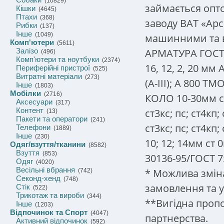
(10829)
займається опт
Кішки
(4645)
Птахи
(368)
заводу ВАТ «Арс
Рибки
(137)
Інше
(1049)
машинними та 
Комп'ютери
(5611)
АРМАТУРА ГОСТ (Т
Залізо
(496)
Комп'ютери та ноутбуки
(2374)
16, 12, 2, 20 мм А
Периферійні пристрої
(525)
Витратні матеріали
(273)
(A-III); А 800 Т
Інше
(1803)
Мобілки
(2716)
КОЛО 10-30мм ст
Аксесуари
(317)
Контент
ст3кс; пс; ст4кп;
(13)
Пакети та оператори
(241)
ст3кс; пс; ст4кп; 
Телефони
(1889)
Інше
(230)
10; 12; 14мм ст 0м
Одяг/взуття/тканини
(8582)
Взуття
(853)
30136-95/ГОСТ 7
Одяг
(4020)
Весільні вбрання
* Можлива зміна
(742)
Секонд-хенд
(748)
замовлення та 
Стік
(522)
Трикотаж та вироби
(344)
**Вигідна пропо
Інше
(1203)
Відпочинок та Спорт
(4047)
партнерства.
Активний відпочинок
(592)