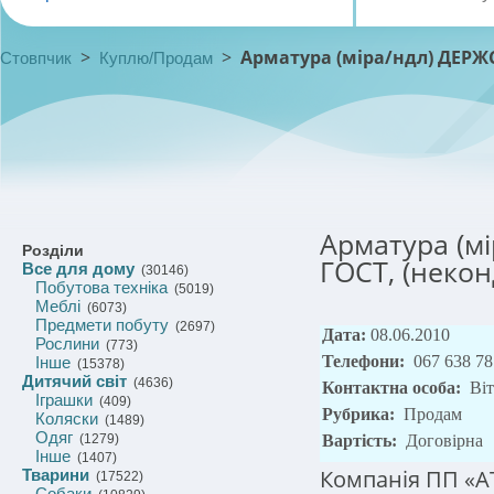
>
>
Арматура (міра/ндл) ДЕРЖС
Стовпчик
Куплю/Продам
Арматура (м
Розділи
ГОСТ, (некон
Все для дому
(30146)
Побутова техніка
(5019)
Меблі
(6073)
Предмети побуту
(2697)
Дата:
08.06.2010
Рослини
(773)
Телефони:
067 638 78
Інше
(15378)
Дитячий світ
(4636)
Контактна особа:
Ві
Іграшки
(409)
Рубрика:
Продам
Коляски
(1489)
Одяг
(1279)
Вартість:
Договірна
Інше
(1407)
Компанія ПП «АТ
Тварини
(17522)
Собаки