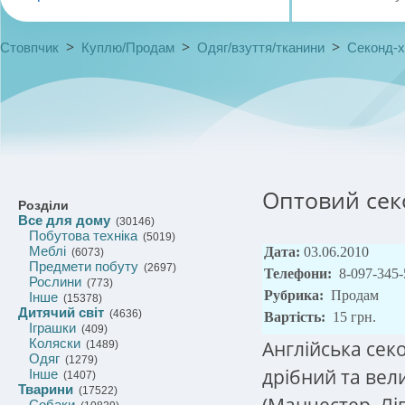
>
>
>
Стовпчик
Куплю/Продам
Одяг/взуття/тканини
Секонд-
Оптовий секо
Розділи
Все для дому
(30146)
Побутова техніка
(5019)
Меблі
Дата:
03.06.2010
(6073)
Предмети побуту
(2697)
Телефони:
8-097-345-
Рослини
(773)
Рубрика:
Продам
Інше
(15378)
Дитячий світ
(4636)
Вартість:
15 грн.
Іграшки
(409)
Коляски
Англійська сек
(1489)
Одяг
(1279)
дрібний та вел
Інше
(1407)
Тварини
(17522)
(Манчестер, Лі
Собаки