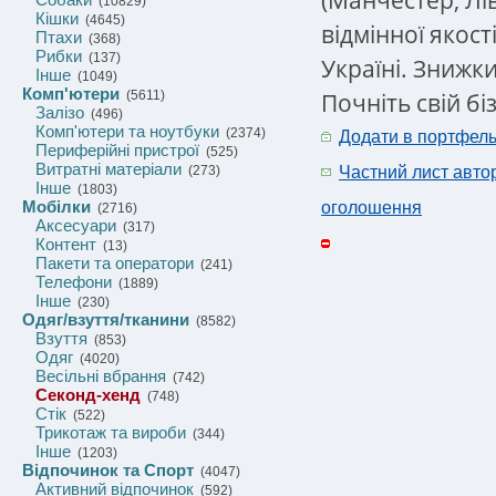
(10829)
Кішки
(4645)
відмінної якост
Птахи
(368)
Рибки
(137)
Україні. Знижки
Інше
(1049)
Комп'ютери
Почніть свій бі
(5611)
Залізо
(496)
Комп'ютери та ноутбуки
(2374)
Додати в портфел
Периферійні пристрої
(525)
Витратні матеріали
(273)
Частний лист авто
Інше
(1803)
Мобілки
оголошення
(2716)
Аксесуари
(317)
Контент
(13)
Пакети та оператори
(241)
Телефони
(1889)
Інше
(230)
Одяг/взуття/тканини
(8582)
Взуття
(853)
Одяг
(4020)
Весільні вбрання
(742)
Секонд-хенд
(748)
Стік
(522)
Трикотаж та вироби
(344)
Інше
(1203)
Відпочинок та Спорт
(4047)
Активний відпочинок
(592)