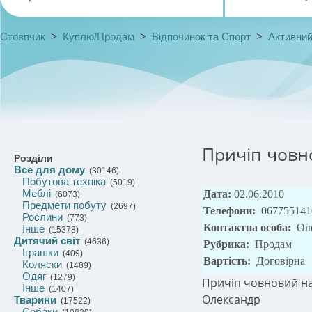
>
>
>
Стовпчик
Куплю/Продам
Відпочинок та Спорт
Активний
Причіп човн
Розділи
Все для дому
(30146)
Побутова техніка
(5019)
Меблі
Дата:
02.06.2010
(6073)
Предмети побуту
(2697)
Телефони:
067755141
Рослини
(773)
Контактна особа:
Ол
Інше
(15378)
Дитячий світ
(4636)
Рубрика:
Продам
Іграшки
(409)
Вартість:
Договірна
Коляски
(1489)
Одяг
(1279)
Причіп човновий на
Інше
(1407)
Олександр
Тварини
(17522)
Собаки