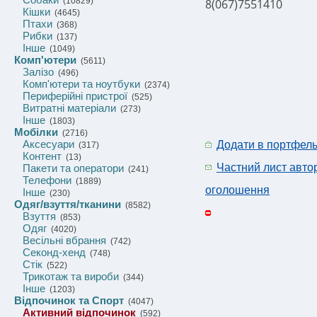
(10829)
8(067)7551410
Кішки
(4645)
Птахи
(368)
Рибки
(137)
Інше
(1049)
Комп'ютери
(5611)
Залізо
(496)
Комп'ютери та ноутбуки
(2374)
Периферійні пристрої
(525)
Витратні матеріали
(273)
Інше
(1803)
Мобілки
(2716)
Аксесуари
Додати в портфел
(317)
Контент
(13)
Частний лист авто
Пакети та оператори
(241)
Телефони
(1889)
оголошення
Інше
(230)
Одяг/взуття/тканини
(8582)
Взуття
(853)
Одяг
(4020)
Весільні вбрання
(742)
Секонд-хенд
(748)
Стік
(522)
Трикотаж та вироби
(344)
Інше
(1203)
Відпочинок та Спорт
(4047)
Активний відпочинок
(592)