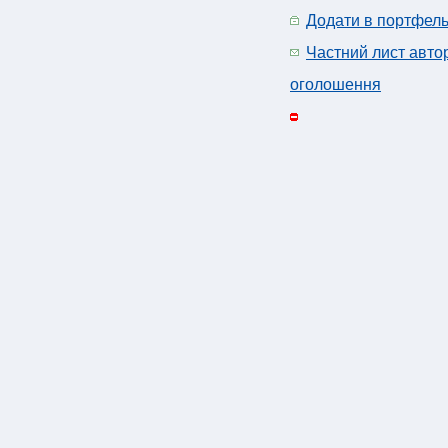
Додати в портфел
Частний лист авто
оголошення