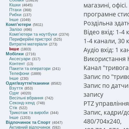
(10829)
магазині, офіс
Кішки
(4645)
Птахи
(368)
програмне сти
Рибки
(137)
Інше
(1049)
Роздільна здатн
Комп'ютери
(5611)
Залізо
(496)
Відео вхід: 1-4 
Комп'ютери та ноутбуки
(2374)
Периферійні пристрої
1-4 канали, 30 к
(525)
Витратні матеріали
(273)
Аудіо вхід: 1 ка
Інше
(1803)
Мобілки
(2716)
Використання H
Аксесуари
(317)
Контент
(13)
Канал "тривога"
Пакети та оператори
(241)
Телефони
(1889)
Запис по "триво
Інше
(230)
Одяг/взуття/тканини
Запис по датчи
(8582)
Взуття
(853)
запису
Одяг
(4020)
Весільні вбрання
(742)
PTZ управління:
Секонд-хенд
(748)
Стік
(522)
Запис, кадри/д
Трикотаж та вироби
(344)
Інше
(1203)
480/704x240,
Відпочинок та Спорт
(4047)
Активний відпочинок
(592)