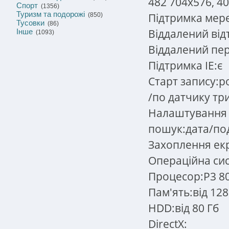
482 704x576, 4
Спорт
(1356)
Туризм та подорожі
Підтримка мереж
(850)
Тусовки
(86)
Віддалений від
Інше
(1093)
Віддалений пер
Підтримка IE:є
Старт запису:р
/по датчику тр
Налаштування к
пошук:дата/по
Захоплення ек
Операційна си
Процесор:P3 80
Пам'ять:від 128
HDD:від 80 Гб
DirectX: