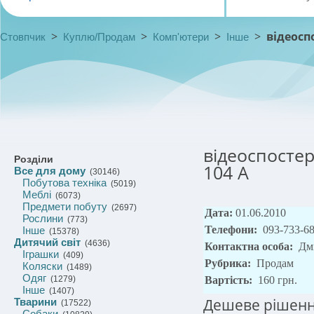
>
>
>
>
відеосп
Стовпчик
Куплю/Продам
Комп'ютери
Інше
відеоспостер
Розділи
104 A
Все для дому
(30146)
Побутова техніка
(5019)
Меблі
(6073)
Предмети побуту
(2697)
Дата:
01.06.2010
Рослини
(773)
Телефони:
093-733-6
Інше
(15378)
Дитячий світ
(4636)
Контактна особа:
Дм
Іграшки
(409)
Рубрика:
Продам
Коляски
(1489)
Одяг
(1279)
Вартість:
160 грн.
Інше
(1407)
Дешеве рішенн
Тварини
(17522)
Собаки