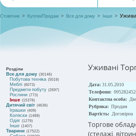
>
>
>
>
Ужива
Стовпчик
Куплю/Продам
Все для дому
Інше
Уживані Тор
Розділи
Все для дому
(30146)
Побутова техніка
(5019)
Меблі
Дата:
31.05.2010
(6073)
Предмети побуту
(2697)
Телефони:
095282452
Рослини
(773)
Контактна особа:
Дм
Інше
(15378)
Дитячий світ
(4636)
Рубрика:
Продам
Іграшки
(409)
Вартість:
Договірна
Коляски
(1489)
Одяг
(1279)
Торгове обладн
Інше
(1407)
Тварини
(17522)
(стелажі, вітри
Собаки