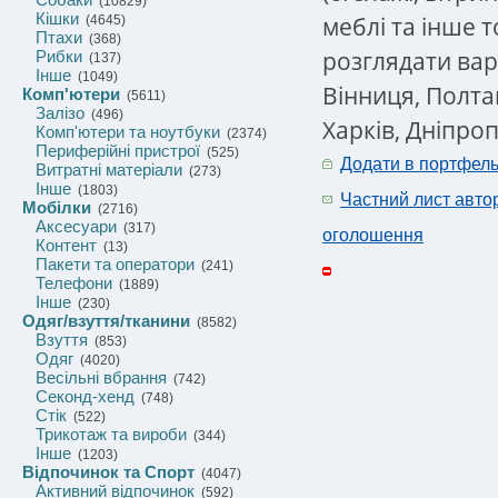
(10829)
Кішки
меблі та інше 
(4645)
Птахи
(368)
розглядати варі
Рибки
(137)
Інше
(1049)
Вінниця, Полта
Комп'ютери
(5611)
Залізо
(496)
Харків, Дніпро
Комп'ютери та ноутбуки
(2374)
Периферійні пристрої
(525)
Додати в портфел
Витратні матеріали
(273)
Інше
(1803)
Частний лист авто
Мобілки
(2716)
Аксесуари
(317)
оголошення
Контент
(13)
Пакети та оператори
(241)
Телефони
(1889)
Інше
(230)
Одяг/взуття/тканини
(8582)
Взуття
(853)
Одяг
(4020)
Весільні вбрання
(742)
Секонд-хенд
(748)
Стік
(522)
Трикотаж та вироби
(344)
Інше
(1203)
Відпочинок та Спорт
(4047)
Активний відпочинок
(592)