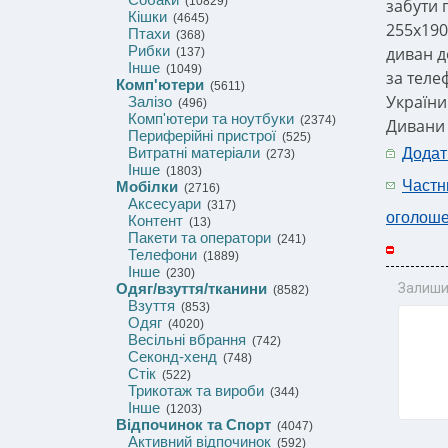
(10829)
забути 
Кішки
(4645)
255х190
Птахи
(368)
Рибки
диван д
(137)
Інше
(1049)
за теле
Комп'ютери
(5611)
України
Залізо
(496)
Комп'ютери та ноутбуки
(2374)
Дивани 
Периферійні пристрої
(525)
Витратні матеріали
Додат
(273)
Інше
(1803)
Частн
Мобілки
(2716)
Аксесуари
(317)
оголош
Контент
(13)
Пакети та оператори
(241)
Телефони
(1889)
Інше
(230)
Одяг/взуття/тканини
Залиши
(8582)
Взуття
(853)
Одяг
(4020)
Весільні вбрання
(742)
Секонд-хенд
(748)
Стік
(522)
Трикотаж та вироби
(344)
Інше
(1203)
Відпочинок та Спорт
(4047)
Активний відпочинок
(592)