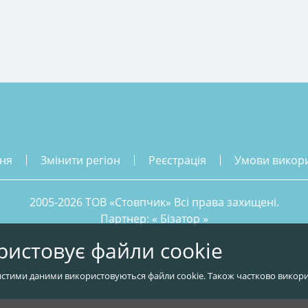
ння
змінити регіон
реєстрація
умови викор
2005-2026 ТОВ «Стовпчик» Всі права захищені.
Партнер: «
Бізатор
»
ристовує файли cookie
стими даними використовуються файли cookie. Також частково викори