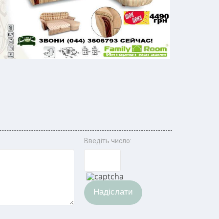
Введіть число:
Надіслати