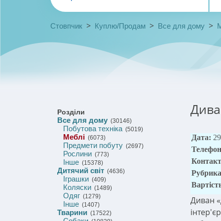
>
>
>
Стовпчик
Куплю/Продам
Все для дому
Дива
Розділи
Все для дому
(30146)
Побутова техніка
(5019)
Меблі
Дата:
29
(6073)
Предмети побуту
(2697)
Телефо
Рослини
(773)
Контакт
Інше
(15378)
Дитячий світ
(4636)
Рубрик
Іграшки
(409)
Вартіст
Коляски
(1489)
Одяг
(1279)
Диван «
Інше
(1407)
інтер'є
Тварини
(17522)
Собаки