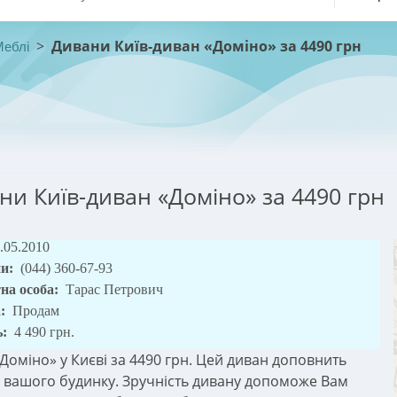
>
Дивани Київ-диван «Доміно» за 4490 грн
Меблі
ни Київ-диван «Доміно» за 4490 грн
.05.2010
ни:
(044) 360-67-93
на особа:
Тарас Петрович
а:
Продам
ь:
4 490 грн.
Доміно» у Києві за 4490 грн. Цей диван доповнить
р вашого будинку. Зручність дивану допоможе Вам