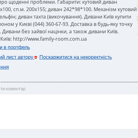
про щоденні проблеми. Габарити: кутовий диван
х100, сп.м. 200х155; диван 242*98*100. Механізм кутовий
ельфін; диван тахта (викочування). Дивани Київ купити
фоном у Києві (044) 360-67-93. Доставка в будь-яку точку
. Дивани без зайвої націнки, а також дивани Київ.
Київ: http://www.family-room.com.ua
и в портфель
ий лист автору
Поскаржитися на некоректність
ення
ти коментар: