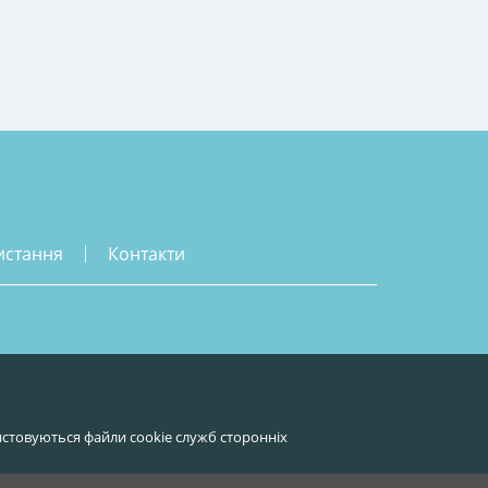
истання
контакти
стовуються файли cookie служб сторонніх