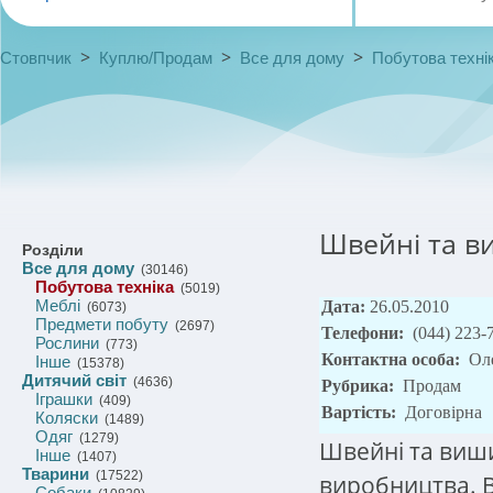
>
>
>
Стовпчик
Куплю/Продам
Все для дому
Побутова техні
Швейні та в
Розділи
Все для дому
(30146)
Побутова техніка
(5019)
Меблі
Дата:
26.05.2010
(6073)
Предмети побуту
(2697)
Телефони:
(044) 223-
Рослини
(773)
Контактна особа:
Ол
Інше
(15378)
Дитячий світ
(4636)
Рубрика:
Продам
Іграшки
(409)
Вартість:
Договірна
Коляски
(1489)
Одяг
(1279)
Швейні та виш
Інше
(1407)
Тварини
(17522)
виробництва. B
Собаки