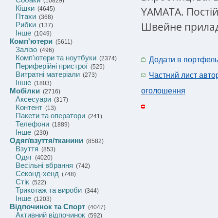
(10829)
Кішки
YAMATA. Постій
(4645)
Птахи
(368)
Швейне прилад
Рибки
(137)
Інше
(1049)
Комп'ютери
(5611)
Залізо
(496)
Комп'ютери та ноутбуки
(2374)
Додати в портфел
Периферійні пристрої
(525)
Витратні матеріали
Частний лист авто
(273)
Інше
(1803)
Мобілки
оголошення
(2716)
Аксесуари
(317)
Контент
(13)
Пакети та оператори
(241)
Телефони
(1889)
Інше
(230)
Одяг/взуття/тканини
(8582)
Взуття
(853)
Одяг
(4020)
Весільні вбрання
(742)
Секонд-хенд
(748)
Стік
(522)
Трикотаж та вироби
(344)
Інше
(1203)
Відпочинок та Спорт
(4047)
Активний відпочинок
(592)