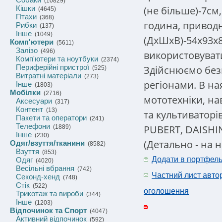
(10829)
(не більше)-7см,
Кішки
(4645)
Птахи
(368)
година, привод
Рибки
(137)
Інше
(1049)
(ДхШхВ)-54х93х
Комп'ютери
(5611)
Залізо
(496)
використовувати
Комп'ютери та ноутбуки
(2374)
Периферійні пристрої
Здійснюємо без
(525)
Витратні матеріали
(273)
регіонами. В н
Інше
(1803)
Мобілки
(2716)
мототехніки, на
Аксесуари
(317)
Контент
(13)
та культиваторі
Пакети та оператори
(241)
Телефони
PUBERT, DAISHIN
(1889)
Інше
(230)
(Детально - на 
Одяг/взуття/тканини
(8582)
Взуття
(853)
Додати в портфел
Одяг
(4020)
Весільні вбрання
(742)
Частний лист авто
Секонд-хенд
(748)
Стік
(522)
оголошення
Трикотаж та вироби
(344)
Інше
(1203)
Відпочинок та Спорт
(4047)
Активний відпочинок
(592)