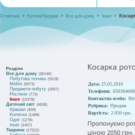
>
>
>
>
Косар
Стовпчик
Куплю/Продам
Все для дому
Інше
Косарка рото
Розділи
Все для дому
(30146)
Побутова техніка
(5019)
Меблі
Дата:
25.05.2010
(6073)
Предмети побуту
(2697)
Телефони:
050304608
Рослини
(773)
Контактна особа:
Віт
Інше
(15378)
Дитячий світ
(4636)
Рубрика:
Продам
Іграшки
(409)
Вартість:
2 050 грн.
Коляски
(1489)
Одяг
(1279)
Пропонуємо рот
Інше
(1407)
Тварини
(17522)
ціною 2050 грн.
Собаки