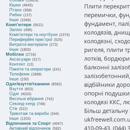
(10829)
Плити перекритт
Кішки
(4645)
Птахи
(368)
перемички, фун
Рибки
(137)
Інше
(1049)
фундамент, палі
Комп'ютери
(5611)
Залізо
(496)
колодязів, днищ
Комп'ютери та ноутбуки
(2374)
Периферійні пристрої
колодязні, сход
(525)
Витратні матеріали
(273)
ригеля, плити т
Інше
(1803)
Мобілки
(2716)
лотків, бордюри
Аксесуари
(317)
Контент
(13)
балконні залізо
Пакети та оператори
(241)
Телефони
залізобетонний,
(1889)
Інше
(230)
відбійники дорож
Одяг/взуття/тканини
(8582)
Взуття
(853)
опорні подушки 
Одяг
(4020)
Весільні вбрання
(742)
колодязі ККС, л
Секонд-хенд
(748)
Стік
Більш детальну 
(522)
Трикотаж та вироби
(344)
ukfreewell.com.
Інше
(1203)
Відпочинок та Спорт
(4047)
410-09-43, (044) 
Активний відпочинок
(592)