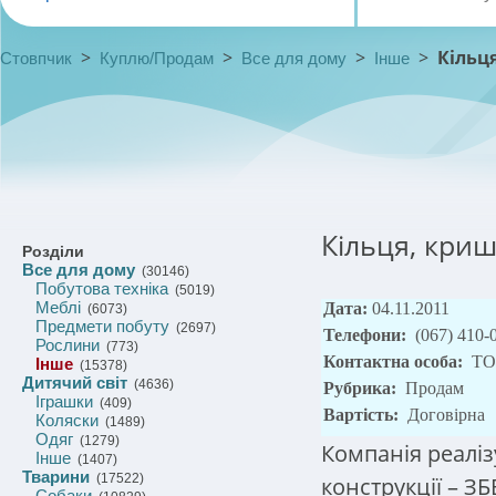
>
>
>
>
Кільц
Стовпчик
Куплю/Продам
Все для дому
Інше
Кільця, криш
Розділи
Все для дому
(30146)
Побутова техніка
(5019)
Меблі
Дата:
04.11.2011
(6073)
Предмети побуту
(2697)
Телефони:
(067) 410-
Рослини
(773)
Контактна особа:
ТО
Інше
(15378)
Дитячий світ
(4636)
Рубрика:
Продам
Іграшки
(409)
Вартість:
Договірна
Коляски
(1489)
Одяг
(1279)
Компанія реаліз
Інше
(1407)
Тварини
(17522)
конструкції – ЗБ
Собаки