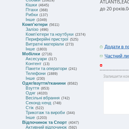
(10829)
ATLANTIS,EA
Кішки
(4645)
до 20 років.
Птахи
(368)
Рибки
(137)
Інше
(1049)
Комп'ютери
(5611)
Залізо
(496)
Комп'ютери та ноутбуки
(2374)
Периферійні пристрої
(525)
Витратні матеріали
(273)
Додати в п
Інше
(1803)
Мобілки
(2716)
Частний ли
Аксесуари
(317)
Контент
(13)
Пакети та оператори
(241)
Телефони
(1889)
Залишити ко
Інше
(230)
Одяг/взуття/тканини
(8582)
Взуття
(853)
Одяг
(4020)
Весільні вбрання
(742)
Секонд-хенд
(748)
Стік
(522)
Трикотаж та вироби
(344)
Інше
(1203)
Відпочинок та Спорт
(4047)
Активний відпочинок
(592)