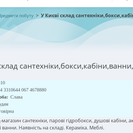
>
У Києві склад сантехніки,бокси,каб
Предмети побуту
 склад сантехніки,бокси,кабіни,ванни
010
4 3310644 067 4678880
оба:
Слава
одам
говірна
д-магазин сантехніки, парові гідробокси, душові кабіни, а
 ванни. Наявність на складі. Кераміка. Меблі.