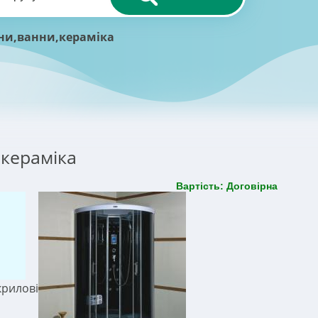
іни,ванни,кераміка
,кераміка
Вартість: Договірна
крилові