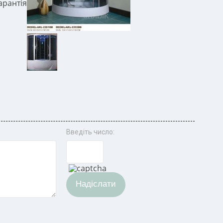
арантія
Введіть число:
Надіслати