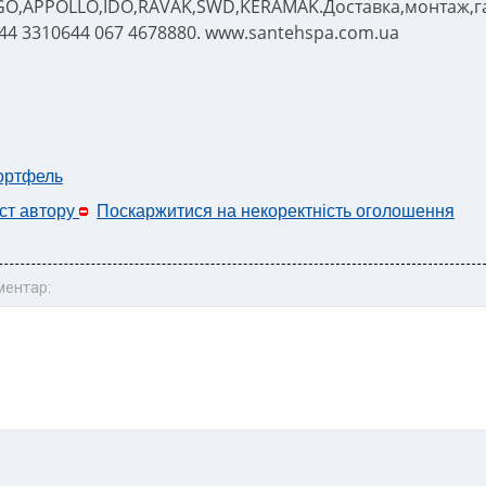
GO,APPOLLO,IDO,RAVAK,SWD,KERAMAK.Доставка,монтаж,г
044 3310644 067 4678880. www.santehspa.com.ua
ортфель
ст автору
Поскаржитися на некоректність оголошення
ментар: