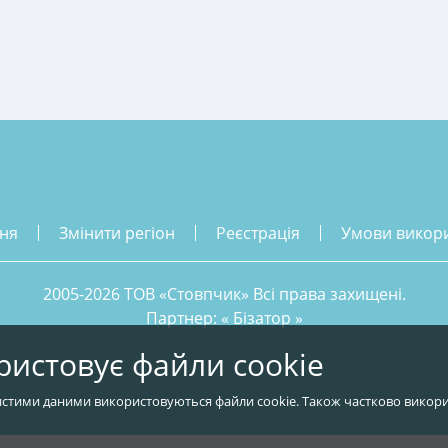
ння
змінити регіон
реєстрація
умови викор
2005-2026 ТОВ «Стовпчик» Всі права захищені.
Партнер: «
Бізатор
»
ристовує файли cookie
стими даними використовуються файли cookie. Також частково викори