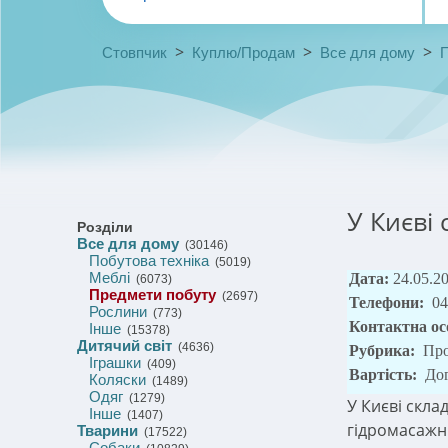
>
>
>
Стовпчик
Куплю/Продам
Все для дому
У Києві
Розділи
Все для дому
(30146)
Побутова техніка
(5019)
Меблі
Дата:
24.05.2
(6073)
Предмети побуту
(2697)
Телефони:
04
Рослини
(773)
Контактна ос
Інше
(15378)
Дитячий світ
(4636)
Рубрика:
Пр
Іграшки
(409)
Вартість:
До
Коляски
(1489)
Одяг
(1279)
У Києві скла
Інше
(1407)
гідромасажні
Тварини
(17522)
Собаки