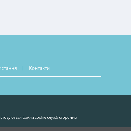
истання
контакти
стовуються файли cookie служб сторонніх