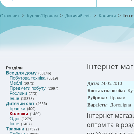
>
>
>
>
Інте
Стовпчик
Куплю/Продам
Дитячий світ
Коляски
Інтернет маг
Розділи
Все для дому
(30146)
Побутова техніка
(5019)
Меблі
Дата:
24.05.2010
(6073)
Предмети побуту
(2697)
Контактна особа:
Ку
Рослини
(773)
Рубрика:
Продам
Інше
(15378)
Дитячий світ
(4636)
Вартість:
Договірна
Іграшки
(409)
Коляски
Інтернет магаз
(1489)
Одяг
(1279)
оптом та в роз
Інше
(1407)
Тварини
(17522)
по Україні та 
Собаки