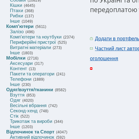
(10829)
Кішки
(4645)
передоплатою 
Птахи
(368)
Рибки
(137)
Інше
(1049)
Комп'ютери
(5611)
Залізо
(496)
Комп'ютери та ноутбуки
(2374)
Додати в портфел
Периферійні пристрої
(525)
Витратні матеріали
(273)
Частний лист авто
Інше
(1803)
Мобілки
оголошення
(2716)
Аксесуари
(317)
Контент
(13)
Пакети та оператори
(241)
Телефони
(1889)
Інше
(230)
Одяг/взуття/тканини
(8582)
Взуття
(853)
Одяг
(4020)
Весільні вбрання
(742)
Секонд-хенд
(748)
Стік
(522)
Трикотаж та вироби
(344)
Інше
(1203)
Відпочинок та Спорт
(4047)
Активний відпочинок
(592)