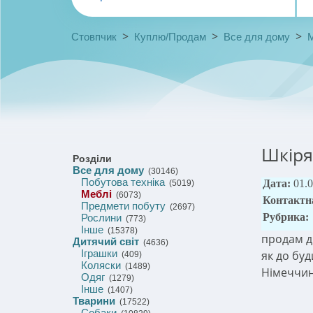
>
>
>
Стовпчик
Куплю/Продам
Все для дому
Шкіря
Розділи
Все для дому
(30146)
Побутова техніка
Дата:
01.
(5019)
Меблі
(6073)
Контактн
Предмети побуту
(2697)
Рубрика:
Рослини
(773)
Інше
(15378)
продам ди
Дитячий світ
(4636)
Іграшки
як до буд
(409)
Коляски
(1489)
Німеччина
Одяг
(1279)
Інше
(1407)
Тварини
(17522)
Собаки