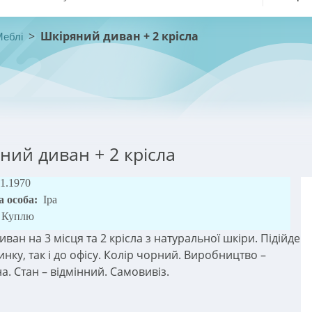
>
Шкіряний диван + 2 крісла
Меблі
ний диван + 2 крісла
01.1970
а особа:
Іра
Куплю
ван на 3 місця та 2 крісла з натуральної шкіри. Підійде
инку, так і до офісу. Колір чорний. Виробництво –
. Стан – відмінний. Самовивіз.