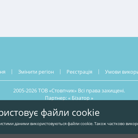
ння
змінити регіон
реєстрація
умови викор
2005-2026 ТОВ «Стовпчик» Всі права захищені.
Партнер: «
Бізатор
»
ристовує файли cookie
истими даними використовуються файли cookie. Також частково викор