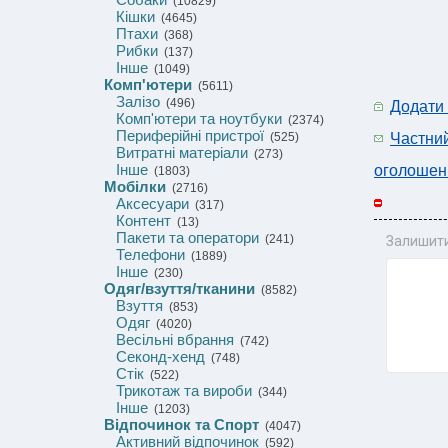
(10829)
Кішки
(4645)
Птахи
(368)
Рибки
(137)
Інше
(1049)
Комп'ютери
(5611)
Залізо
(496)
Додати
Комп'ютери та ноутбуки
(2374)
Периферійні пристрої
(525)
Частни
Витратні матеріали
(273)
Інше
оголошен
(1803)
Мобілки
(2716)
Аксесуари
(317)
Контент
(13)
Пакети та оператори
(241)
Залишити
Телефони
(1889)
Інше
(230)
Одяг/взуття/тканини
(8582)
Взуття
(853)
Одяг
(4020)
Весільні вбрання
(742)
Секонд-хенд
(748)
Стік
(522)
Трикотаж та вироби
(344)
Інше
(1203)
Відпочинок та Спорт
(4047)
Активний відпочинок
(592)