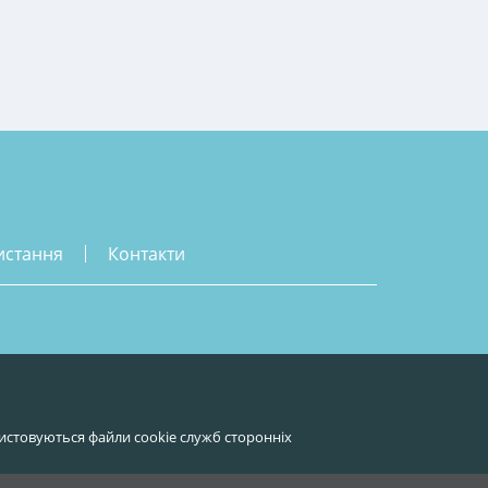
истання
контакти
истовуються файли cookie служб сторонніх