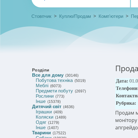
>
>
>
Стовпчик
Куплю/Продам
Комп'ютери
Пер
Прода
Розділи
Все для дому
(30146)
Побутова техніка
Дата:
01.
(5019)
Меблі
(6073)
Телефони
Предмети побуту
(2697)
Контактн
Рослини
(773)
Інше
(15378)
Рубрика:
Дитячий світ
(4636)
Іграшки
Продам м
(409)
Коляски
(1489)
монітору 
Одяг
(1279)
апгрейд
Інше
(1407)
Тварини
(17522)
Собаки