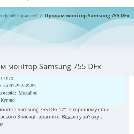
>
Продам монітор Samsung 755 DFx
иферійні пристрої
м монітор Samsung 755 DFx
01.1970
:
8-067-292-39-85
а особа:
Михайло
Куплю
онітор Samsung 755 DFx 17"- в хорошому стані
всього 3 місяці гарантія є. Віддаю у зв'язку з
ом