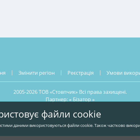
ння
змінити регіон
реєстрація
умови викор
2005-2026 ТОВ «Стовпчик» Всі права захищені.
Партнер: «
Бізатор
»
ристовує файли cookie
стими даними використовуються файли cookie. Також частково викори