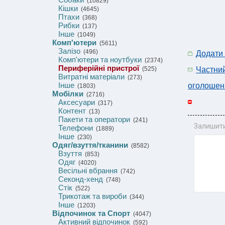
(10829)
Кішки
(4645)
Птахи
(368)
Рибки
(137)
Інше
(1049)
Комп'ютери
(5611)
Залізо
(496)
Додати
Комп'ютери та ноутбуки
(2374)
Периферійні пристрої
(525)
Частни
Витратні матеріали
(273)
Інше
оголошен
(1803)
Мобілки
(2716)
Аксесуари
(317)
Контент
(13)
Пакети та оператори
(241)
Залишити
Телефони
(1889)
Інше
(230)
Одяг/взуття/тканини
(8582)
Взуття
(853)
Одяг
(4020)
Весільні вбрання
(742)
Секонд-хенд
(748)
Стік
(522)
Трикотаж та вироби
(344)
Інше
(1203)
Відпочинок та Спорт
(4047)
Активний відпочинок
(592)