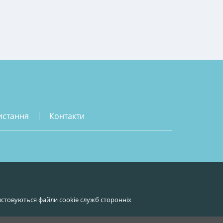
истання
контакти
стовуються файли cookie служб сторонніх