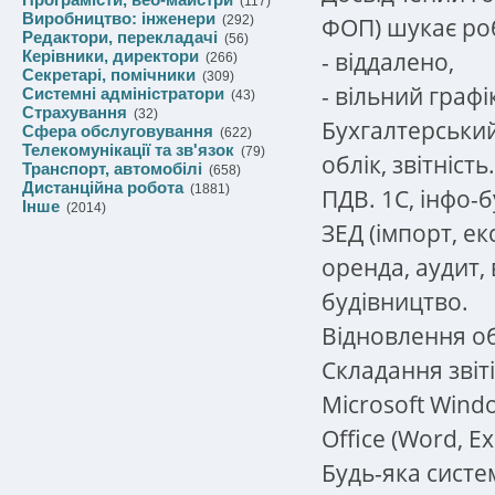
(117)
Виробництво: інженери
ФОП) шукає ро
(292)
Редактори, перекладачі
(56)
- віддалено,
Керівники, директори
(266)
Секретарі, помічники
(309)
- вільний графі
Системні адміністратори
(43)
Страхування
(32)
Бухгалтерський
Сфера обслуговування
(622)
Телекомунікації та зв'язок
(79)
облік, звітність.
Транспорт, автомобілі
(658)
Дистанційна робота
(1881)
ПДВ. 1С, інфо-б
Інше
(2014)
ЗЕД (імпорт, ек
оренда, аудит,
будівництво.
Відновлення об
Складання звіт
Microsoft Windo
Office (Word, Ex
Будь-яка систе