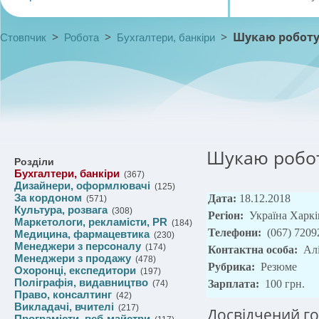
>
>
>
Шукаю роботу
Стовпчик
Робота
Бухгалтери, банкіри
Шукаю робот
Розділи
Бухгалтери, банкіри
(367)
Дизайнери, оформлювачі
(125)
За кордоном
Дата:
18.12.2018
(571)
Культура, розвага
(308)
Регіон:
Україна Харкі
Маркетологи, рекламісти, PR
(184)
Телефони:
(067) 7209
Медицина, фармацевтика
(230)
Менеджери з персоналу
(174)
Контактна особа:
Ал
Менеджери з продажу
(478)
Рубрика:
Резюме
Охоронці, експедитори
(197)
Поліграфія, видавництво
Зарплата:
100 грн.
(74)
Право, консалтинг
(42)
Викладачі, вчителі
(217)
Досвідчений го
Програмісти, веб-майстри