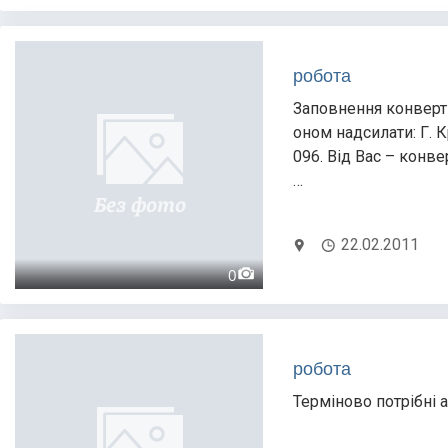
робота
Заповнення конверті
оном надсилати: Г. Кр
096. Від Вас – конве
…
22.02.2011
0
робота
Терміново потрібні 