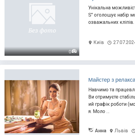
Унікальна можливіст
S" оголошує набір м
озважальних кліпів.
Київ
27.07.202
0
Майстер з релакса
Навчимо та працевла
Ви отримуєте стабіл
ий графік роботи (
я. Моло …
Анна
Львів