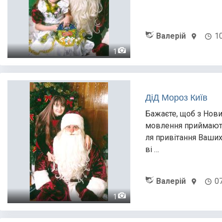
Валерій
1
1
ДіД Мороз Київ
Бажаєте, щоб з Нов
мовлення приймаютьс
ля привітання Ваших 
ві …
Валерій
0
1