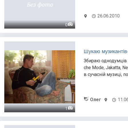
26.06.2010
0
Шукаю музикантів-
Збираю однодумців в 
che Mode, Jakatta, N
в сучасній музиці, п
Олег
11.0
1