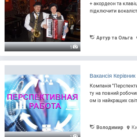
+ акордеон та клаві
підключити вокаліст
Артур та Ольга
1
Вакансія Керівник
Компанія "Перспекти
ту на повний робочи
ом із найкращих сві
Володимир
Ки
1