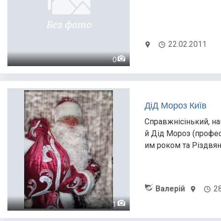
22.02.2011
0
ДіД Мороз Київ
Справжнісінький, н
й Дід Мороз (профес
им роком та Різдвян
Валерій
2
1