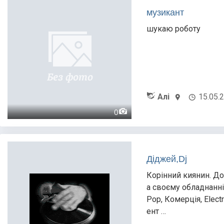
музикант
шукаю роботу
Алі
15.05.
0
Діджей,Dj
Корінний киянин. Д
а своєму обладнанні
Pop, Комерція, Elect
ент …