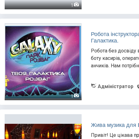
1
Робота інструктор
Галактика.
Робота без досвіду 
боту касирів, операт
анчиків. Нам потрібні 
Адміністратор
1
Жива музика для 
Привіт! Це цікава п