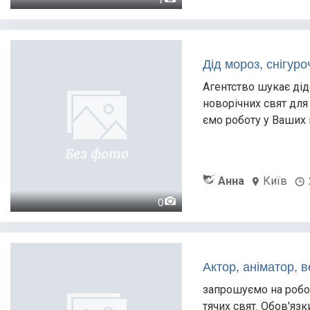
Дід мороз, снігуро
Агентство шукає дід
новорічних свят для
ємо роботу у Ваших
Анна
Київ
0
Актор, аніматор, 
запрошуємо на робот
тячих свят. Обов'яз