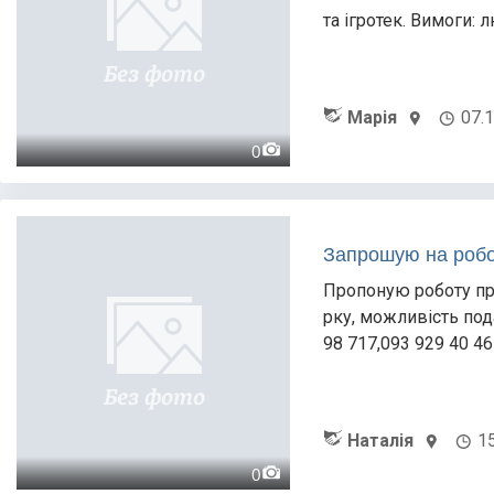
та ігротек. Вимоги: л
Марія
07.
0
Запрошую на роб
Пропоную роботу пр
рку, можливість по
98 717,093 929 40 46
Наталія
1
0