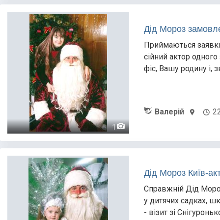
Дід Мороз замовл
Приймаються заявки
сійний актор одного 
фіс, Вашу родину і,
Валерій
2
1
Дід Мороз Київ-ак
Справжній Дід Моро
у дитячих садках, ш
- візит зі Снігуронь