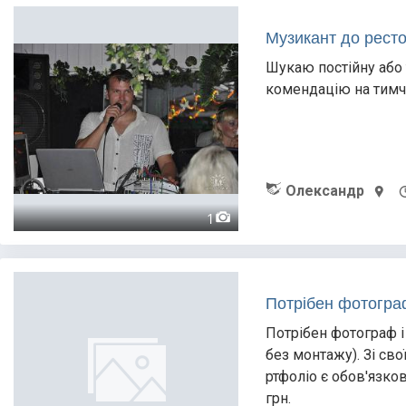
Музикант до рест
Шукаю постійну або 
комендацію на тимча
Олександр
1
Потрібен фотограф
Потрібен фотограф і
без монтажу). Зі сво
ртфоліо є обов'язко
грн.