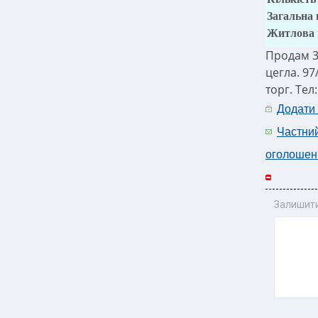
Загальна
Житлова
Продам 3
цегла. 97
торг. Тел
Додати
Частни
оголошен
Залишити