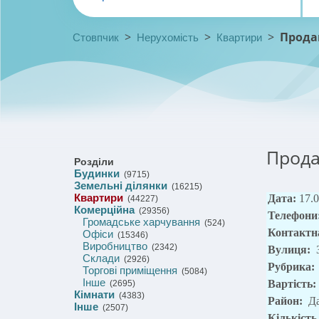
>
>
>
Прода
Стовпчик
Нерухомість
Квартири
Прода
Розділи
Будинки
(9715)
Земельні ділянки
(16215)
Квартири
Дата:
17.
(44227)
Комерційна
(29356)
Телефони
Громадське харчування
(524)
Контактн
Офіси
(15346)
Виробництво
(2342)
Вулиця:
Склади
(2926)
Рубрика:
Торгові приміщення
(5084)
Інше
Вартість:
(2695)
Кімнати
(4383)
Район:
Д
Інше
(2507)
Кількість