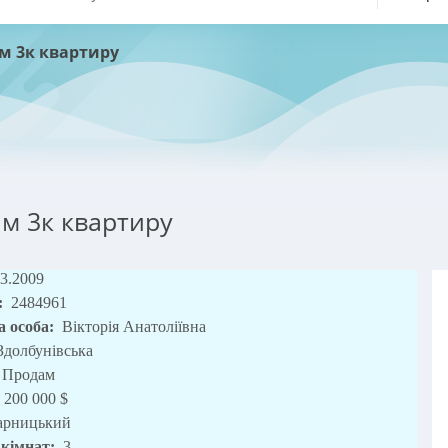
м 3к квартиру
м 3к квартиру
03.2009
:
2484961
а особа:
Вікторія Анатоліївна
Здолбунівська
Продам
200 000 $
арницький
 кімнат:
3