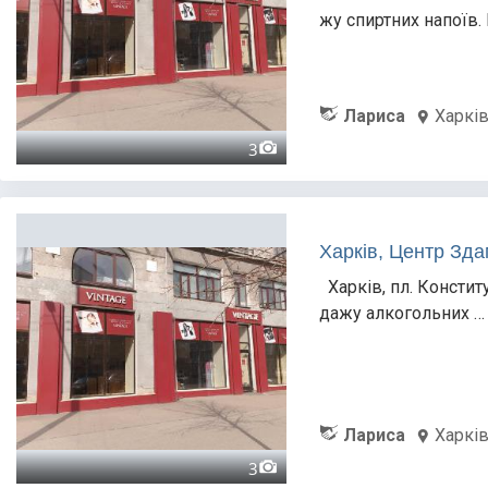
жу спиртних напоїв.
Лариса
Харкі
3
Харків, Центр Зда
Харків, пл. Конститу
дажу алкогольних …
Лариса
Харкі
3