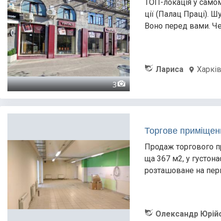
ТОП-локація у самом
ції (Палац Праці). Ш
Воно перед вами. Че
Лариса
Харкі
3
Торгове приміщенн
Продаж торгового п
ща 367 м2, у густон
розташоване на пер
Олександр Юрій