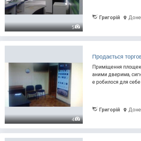
Григорій
Доне
5
Продається торгов
Приміщення площею 
аними дверима, сигнал
е робилося для себе
Григорій
Доне
4