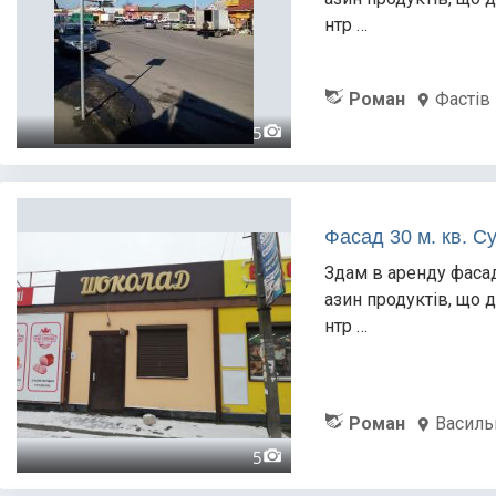
нтр …
Роман
Фастів
5
Фасад 30 м. кв. С
Здам в аренду фасад
азин продуктів, що д
нтр …
Роман
Василь
5