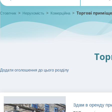
>
>
>
Торгові приміщ
Стовпчик
Нерухомість
Комерційна
Тор
Додати оголошення до цього розділу
Здам в оренду при