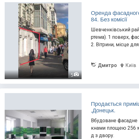
Оренда фасадного
84. Без комісії
Шевченківський райо
ртема). 1 поверх, ф
2. Вітрини, місце для
Дмитро
Київ
5
Продається приміщ
,Донецьк.
Вбудоване фасадне 
кнами площею 256 м.к
д з двору.