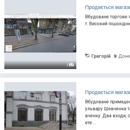
Продається магази
Вбудоване торгове п
т. Високий пішохідни
Григорій
Доне
1
Продається магази
Вбудоване приміщенн
ульвару Шевченка та
вченку. Два входи, 
ете …