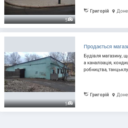
Григорій
Доне
5
Продається магаз
Будівля магазину, що
а каналізація, конд
робництва, танцьклу
Григорій
Доне
5