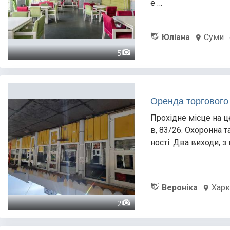
е …
Юліана
Суми
5
Оренда торгового 
Прохідне місце на це
в, 83/26. Охоронна т
ності. Два виходи, 
Вероніка
Харк
2