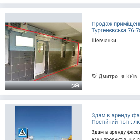
Продаж приміщення
Тургенєвська 76-7
Шевченки …
Дмитро
Київ
5
Здам в аренду фас
Постійний потік л
Здам в аренду фасад
азин продуктів, що д