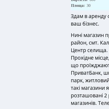
Площа:
30
Здам в аренду 
ваш бізнес.
Нині магазин п
район, смт. Ка
Центр селища. 
Прохідне місце
що проїжджают
ПриватБанк, шк
парк, житловий 
такі магазини 
розташовані 2 
магазинів. Тел