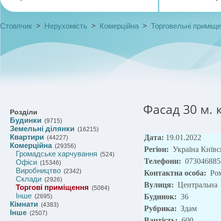
>
>
>
Стовпчик
Нерухомість
Комерційна
Торговельні приміщ
Фасад 30 м. 
Розділи
Будинки
(9715)
Земельні ділянки
(16215)
Квартири
Дата:
19.01.2022
(44227)
Комерційна
(29356)
Регіон:
Україна Київс
Громадське харчування
(524)
Телефони:
073046885
Офіси
(15346)
Виробництво
(2342)
Контактна особа:
Ро
Склади
(2926)
Вулиця:
Центральна
Торгові приміщення
(5084)
Інше
Будинок:
36
(2695)
Кімнати
(4383)
Рубрика:
Здам
Інше
(2507)
Вартість:
600