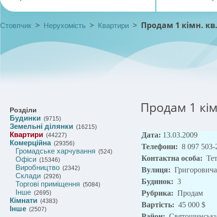
>
>
>
Продам 1 кімн. кв
Стовпчик
Нерухомість
Квартири
Продам 1 кім
Розділи
Будинки
(9715)
Земельні ділянки
(16215)
Квартири
Дата:
13.03.2009
(44227)
Комерційна
(29356)
Телефони:
8 097 503-
Громадське харчування
(524)
Контактна особа:
Те
Офіси
(15346)
Виробництво
(2342)
Вулиця:
Григоровича
Склади
(2926)
Будинок:
3
Торгові приміщення
(5084)
Інше
Рубрика:
Продам
(2695)
Кімнати
(4383)
Вартість:
45 000 $
Інше
(2507)
Район:
Святошинськ