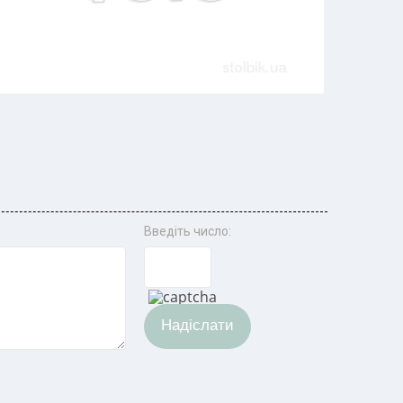
Введіть число:
Надіслати