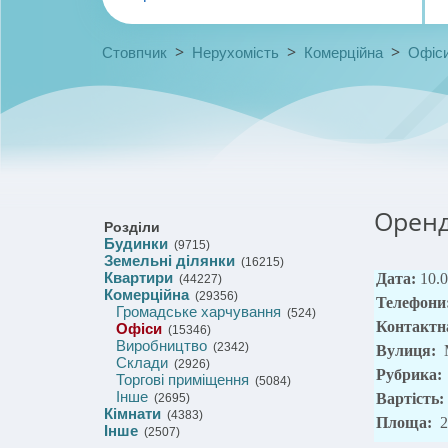
>
>
>
Стовпчик
Нерухомість
Комерційна
Офіс
Оренд
Розділи
Будинки
(9715)
Земельні ділянки
(16215)
Квартири
Дата:
10.
(44227)
Комерційна
(29356)
Телефони
Громадське харчування
(524)
Контактн
Офіси
(15346)
Виробництво
(2342)
Вулиця:
Склади
(2926)
Рубрика:
Торгові приміщення
(5084)
Інше
Вартість:
(2695)
Кімнати
(4383)
Площа:
2
Інше
(2507)