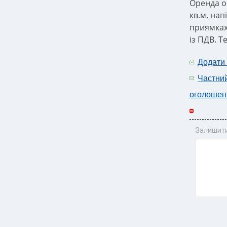
Оренда о
кв.м. нап
приямках 
із ПДВ. Т
Додати
Частни
оголошен
Залишити