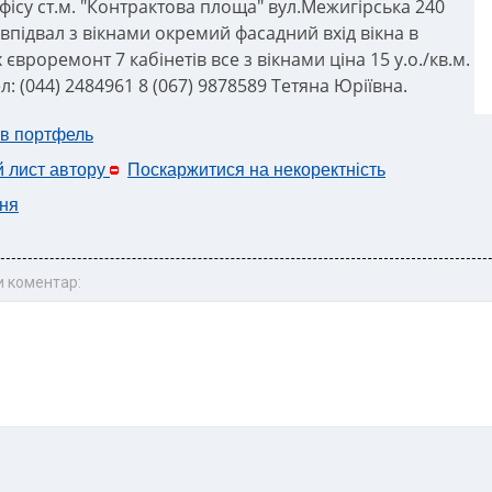
фісу ст.м. "Контрактова площа" вул.Межигірська 240
івпідвал з вікнами окремий фасадний вхід вікна в
євроремонт 7 кабінетів все з вікнами ціна 15 у.о./кв.м.
ел: (044) 2484961 8 (067) 9878589 Тетяна Юріївна.
 в портфель
й лист автору
Поскаржитися на некоректність
ня
 коментар: