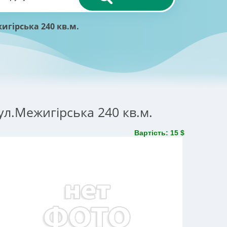
игірська 240 кв.м.
ул.Межигірська 240 кв.м.
Вартість: 15 $