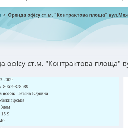
>
Оренда офісу ст.м. "Контрактова площа" вул.Меж
и
а офісу ст.м. "Контрактова площа" в
03.2009
:
80679878589
а особа:
Тетяна Юріївна
Межигірська
Здам
15 $
40