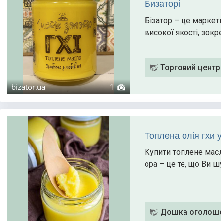
Бизаторі
Бізатор – це маркет
високої якості, зокр
Торговий центр 
bizator.ua
1
Топлена олія гхи 
Купити топлене масл
ора – це те, що Ви 
Дошка оголоше