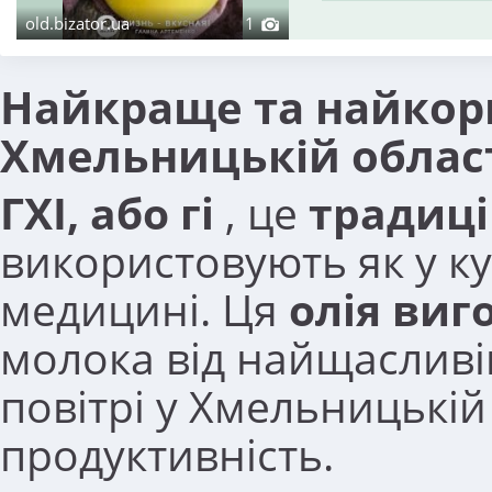
old.bizator.ua
1
Найкраще та найкорис
Хмельницькій облас
ГХІ, або гі
, це
традиці
використовують як у кул
медицині. Ця
олія виг
молока від найщасливі
повітрі у Хмельницькій 
продуктивність.