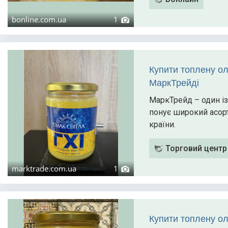
bonline.com.ua
1
Купити топлену ол
МаркТрейді
МаркТрейд – один із
понує широкий асорт
країни.
Торговий цент
marktrade.com.ua
1
Купити топлену ол