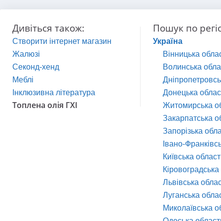
Дивіться також:
Пошук по регі
Створити інтернет магазин
Україна
Жалюзі
Вінницька обла
Секонд-хенд
Волинська обла
Меблі
Дніпропетровсь
Інклюзивна література
Донецька облас
Топлена олія ГХІ
Житомирська о
Закарпатська о
Запорізька обл
Івано-Франківс
Київська област
Кіровоградська
Львівська обла
Луганська обла
Миколаївська о
Одеська област