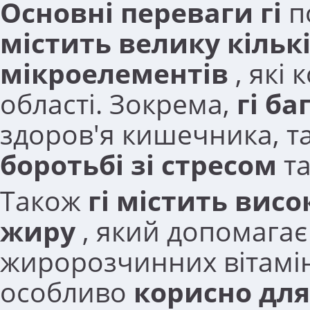
Основні переваги гі
по
містить велику кільк
мікроелементів
, які 
області. Зокрема,
гі б
здоров'я кишечника, та
боротьбі зі стресом
та
Також
гі містить вис
жиру
, який допомагає
жиророзчинних вітамін
особливо
корисно для 