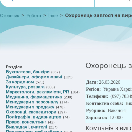
>
>
>
Охоронець-завгосп на ви
Стовпчик
Робота
Інше
Охоронець-з
Розділи
Бухгалтери, банкіри
(367)
Дизайнери, оформлювачі
(125)
За кордоном
Дата:
26.03.2026
(571)
Культура, розвага
(308)
Регіон:
Україна Харкі
Маркетологи, рекламісти, PR
(184)
Телефони:
(097) 7834
Медицина, фармацевтика
(230)
Менеджери з персоналу
(174)
Контактна особа:
Вік
Менеджери з продажу
(478)
Рубрика:
Вакансія
Охоронці, експедитори
(197)
Поліграфія, видавництво
Зарплата:
12 000
(74)
Право, консалтинг
(42)
Компанія з ви
Викладачі, вчителі
(217)
Програмісти, веб-майстри