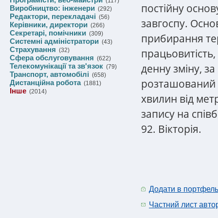
(117)
постійну основ
Виробництво: інженери
(292)
Редактори, перекладачі
(56)
завгоспу.
Основ
Керівники, директори
(266)
Секретарі, помічники
(309)
прибирання тер
Системні адміністратори
(43)
Страхування
працьовитість,
(32)
Сфера обслуговування
(622)
денну зміну, за
Телекомунікації та зв'язок
(79)
Транспорт, автомобілі
(658)
розташований р
Дистанційна робота
(1881)
Інше
(2014)
хвилин від мет
запису на співб
92. Вікторія.
Додати в портфел
Частний лист авто