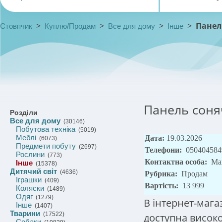
>
>
>
>
Панел
Стовпчик
Куплю/Продам
Все для дому
Інше
Панель соня
Розділи
Все для дому
(30146)
Побутова техніка
(5019)
Меблі
Дата:
19.03.2026
(6073)
Предмети побуту
(2697)
Телефони:
050404584
Рослини
(773)
Контактна особа:
Маг
Інше
(15378)
Дитячий світ
(4636)
Рубрика:
Продам
Іграшки
(409)
Вартість:
13 999
Коляски
(1489)
Одяг
(1279)
В інтернет-мага
Інше
(1407)
Тварини
(17522)
доступна високо
Собаки