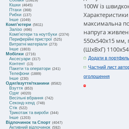
(10829)
100W із швидкою
Кішки
(4645)
Птахи
(368)
Характеристики 
Рибки
(137)
Інше
(1049)
максимальна пот
Комп'ютери
(5611)
Залізо
(496)
напруга живленн
Комп'ютери та ноутбуки
(2374)
Периферійні пристрої
550х540х15 мм, 
(525)
Витратні матеріали
(273)
(ШхВхГ) 1100х54
Інше
(1803)
Мобілки
(2716)
Додати в портфел
Аксесуари
(317)
Контент
(13)
Частний лист авто
Пакети та оператори
(241)
Телефони
(1889)
оголошення
Інше
(230)
Одяг/взуття/тканини
(8582)
Взуття
(853)
Одяг
(4020)
Весільні вбрання
(742)
Секонд-хенд
(748)
Стік
(522)
Трикотаж та вироби
(344)
Інше
(1203)
Відпочинок та Спорт
(4047)
Активний відпочинок
(592)