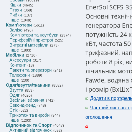
(10829)
Кішки
EnerSol SCFS-3
(4645)
Птахи
(368)
Основні техніч
Рибки
(137)
Інше
(1049)
генератора Ene
Комп'ютери
(5611)
Залізо
(496)
потужність 24 
Комп'ютери та ноутбуки
(2374)
Периферійні пристрої
(525)
кВт, частота 5
Витратні матеріали
(273)
Інше
(1803)
трифазний, нап
Мобілки
(2716)
Аксесуари
роботи 8 рік, в
(317)
Контент
(13)
лічильник мото
Пакети та оператори
(241)
Телефони
(1889)
Fawde, водяна 
Інше
(230)
Одяг/взуття/тканини
(8582)
і розмір (ВхШх
Взуття
(853)
Одяг
(4020)
Додати в портфел
Весільні вбрання
(742)
Секонд-хенд
(748)
Частний лист авто
Стік
(522)
Трикотаж та вироби
(344)
оголошення
Інше
(1203)
Відпочинок та Спорт
(4047)
Активний відпочинок
(592)