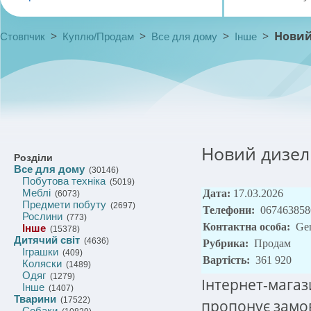
>
>
>
>
Новий
Стовпчик
Куплю/Продам
Все для дому
Інше
Новий дизел
Розділи
Все для дому
(30146)
Побутова техніка
(5019)
Меблі
Дата:
17.03.2026
(6073)
Предмети побуту
(2697)
Телефони:
067463858
Рослини
(773)
Контактна особа:
Ge
Інше
(15378)
Дитячий світ
(4636)
Рубрика:
Продам
Іграшки
(409)
Вартість:
361 920
Коляски
(1489)
Одяг
(1279)
Інтернет-магаз
Інше
(1407)
Тварини
(17522)
пропонує замо
Собаки