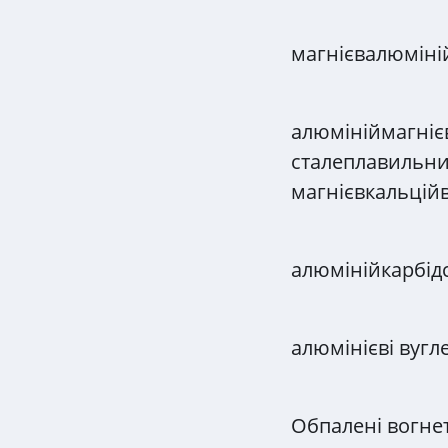
магнієвалюміні
алюмініймагніє
сталеплавильни
магнієвкальційв
алюмінійкарбід
алюмінієві вугл
Обпалені вогне