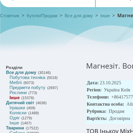
>
>
>
>
Магне
Стовпчик
Куплю/Продам
Все для дому
Інше
Магнезіт. В
Розділи
Все для дому
(30146)
Побутова техніка
(5019)
Меблі
Дата:
23.10.2025
(6073)
Предмети побуту
(2697)
Регіон:
Україна Київ
Рослини
(773)
Телефони:
+86417577
Інше
(15378)
Дитячий світ
(4636)
Контактна особа:
Ali
Іграшки
(409)
Рубрика:
Продам
Коляски
(1489)
Одяг
Вартість:
Договірна
(1279)
Інше
(1407)
Тварини
(17522)
ТОВ Інькоу
Mix
Собаки