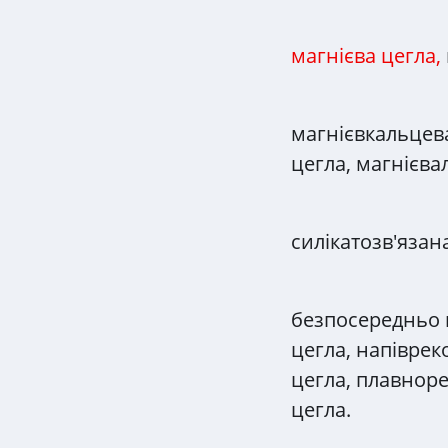
магнієва цегла,
магнієвкальцева
цегла, магнієв
силікатозв'язан
безпосередньо 
цегла, напівре
цегла, плавнор
цегла.