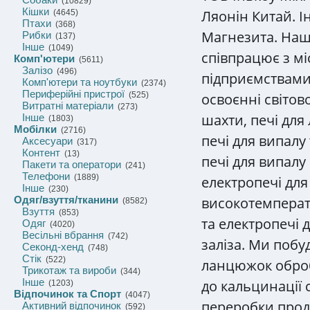
(10829)
Кішки
Ляонін Китай. 
(4645)
Птахи
(368)
Магнезита. Наш
Рибки
(137)
Інше
(1049)
співпрацює з 
Комп'ютери
(5611)
Залізо
(496)
підприємствами
Комп'ютери та ноутбуки
(2374)
Периферійні пристрої
освоєнні світов
(525)
Витратні матеріали
(273)
шахти, печі дл
Інше
(1803)
Мобілки
(2716)
печі для випалу
Аксесуари
(317)
Контент
(13)
печі для випалу
Пакети та оператори
(241)
Телефони
(1889)
електропечі для
Інше
(230)
високотемпера
Одяг/взуття/тканини
(8582)
Взуття
(853)
та електропечі 
Одяг
(4020)
Весільні вбрання
(742)
заліза. Ми поб
Секонд-хенд
(748)
Стік
(522)
ланцюжок оброб
Трикотаж та вироби
(344)
Інше
до кальцинації 
(1203)
Відпочинок та Спорт
(4047)
переробки проду
Активний відпочинок
(592)