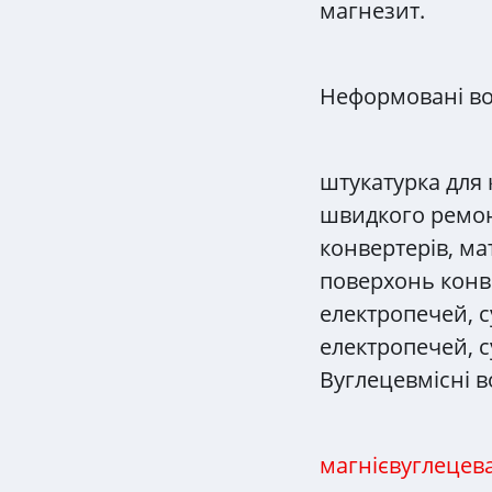
магнезит.
Неформовані во
штукатурка для 
швидкого ремон
конвертерів, ма
поверхонь конве
електропечей, с
електропечей, с
Вуглецевмісні в
магнієвуглецев