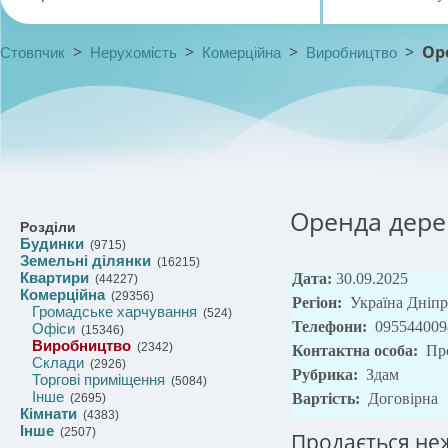
>
>
>
>
Ор
Стовпчик
Нерухомість
Комерційна
Виробництво
Оренда дере
Розділи
Будинки
(9715)
Земельні ділянки
(16215)
Квартири
Дата:
30.09.2025
(44227)
Комерційна
(29356)
Регіон:
Україна Дніп
Громадське харчування
(524)
Телефони:
095544009
Офіси
(15346)
Виробництво
(2342)
Контактна особа:
Пр
Склади
(2926)
Рубрика:
Здам
Торгові приміщення
(5084)
Інше
Вартість:
Договірна
(2695)
Кімнати
(4383)
Інше
(2507)
Продається не