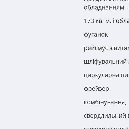
обладнанням -
173 кв. м. і об
фуганок
рейсмус з вит
шліфувальний 
циркулярна пи
фрейзер
комбінування,
свердлильний 
стрічкова пила