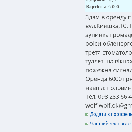
Вартість:
6 000
Здам в оренду п
вул.Кияшка,10.
зупинка громадс
офіси обленерго
третя стоматоло
туалет, на вікна
пожежна сигналі
Оренда 6000 грн
навпіл: полови
Тел. 098 283 66 
wolf.wolf.ok@gm
Додати в портфел
Частний лист авто