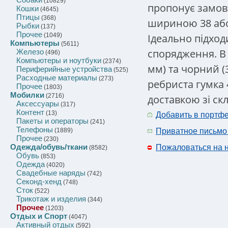
(10829)
пропонує замов
Кошки
(4645)
Птицы
(368)
шириною 38 або 
Рыбки
(137)
Прочее
Ідеально підход
(1049)
Компьютеры
(5611)
спорядження. В 
Железо
(496)
Компьютеры и ноутбуки
(2374)
мм) та чорний (
Периферийные устройства
(525)
Расходные материалы
(273)
ребриста гумка
Прочее
(1803)
Мобилки
(2716)
доставкою зі ск
Аксессуары
(317)
Контент
(13)
Добавить в портф
Пакеты и операторы
(241)
Телефоны
(1889)
Приватное письмо
Прочее
(230)
Одежда/обувь/ткани
Пожаловаться на 
(8582)
Обувь
(853)
Одежда
(4020)
Свадебные наряды
(742)
Секонд-хенд
(748)
Сток
(522)
Трикотаж и изделия
(344)
Прочее
(1203)
Отдых и Спорт
(4047)
Активный отдых
(592)