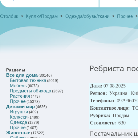
>
>
>
Столбик
Куплю/Продам
Одежда/обувь/ткани
Прочее
Ребриста по
Разделы
Все для дома
(30146)
Бытовая техника
(5019)
Мебель
Дата:
07.08.2025
(6073)
Предметы обихода
(2697)
Регион:
Украина Ки
Растения
(773)
Телефоны:
09799607
Прочее
(15378)
Детский мир
(4636)
Контактное лицо:
ТО
Игрушки
(409)
Рубрика:
Продам
Коляски
(1489)
Одежда
Стоимость:
630
(1279)
Прочее
(1407)
Постачальник ш
Животные
(17522)
Собаки