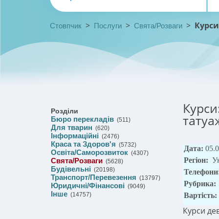
>
>
>
Курси
Стовпчик
Послуги
Свята/Розваги
Курси:
Розділи
татуа
Бюро перекладів
(511)
Для тварин
(620)
Інформаційні
(2476)
Краса та Здоров'я
(5732)
Дата:
05.
Освіта/Саморозвиток
(4307)
Регіон:
У
Свята/Розваги
(5628)
Будівельні
(20198)
Телефони
Транспорт/Перевезення
(13797)
Рубрика:
Юридичні/Фінансові
(9049)
Інше
(14757)
Вартість:
Курси де