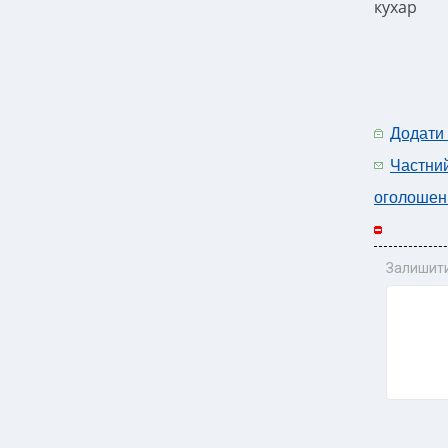
кухар
Додати
Частни
оголошен
Залишити