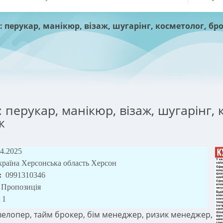
: перукар, манікюр, візаж, шугарінг, косметолог, бро
 перукар, манікюр, візаж, шугарінг, к
ж
04.2025
країна Херсонська область Херсон
:
0991310346
Пропозиція
1
велопер, тайм брокер, бім менеджер, ризик менеджер,